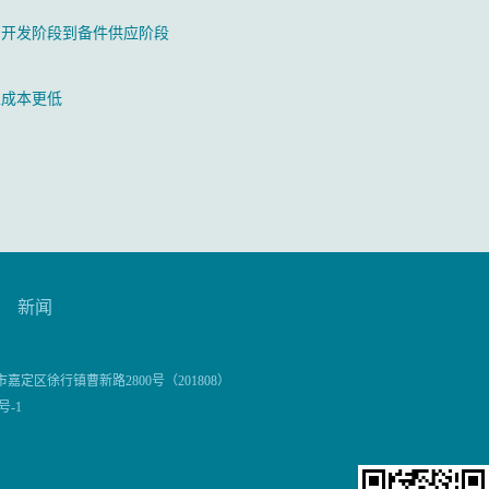
期开发阶段到备件供应阶段
工成本更低
新闻
市嘉定区徐行镇曹新路2800号（201808）
号-1