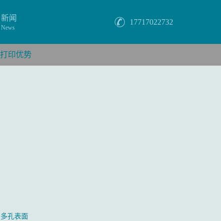
新闻
17717022732
News
D打印优势
的多孔表面