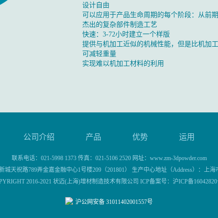
设计自由
可以应用于产品生命周期的每个阶段：从前
杰出的复杂部件制造工艺
快速：3-72小时建立一个样版
提供与机加工近似的机械性能，但是比机加
可减轻重量
实现难以机加工材料的利用
公司介绍
产品
优势
运用
联系电话：021-5998 1373 传真：021-5106 2520 网址：www.zm-3dpowder.com
城天祝路789弄金嘉金融中心1号楼209（201801） 生产中心地址（Address）：上海
PYRIGHT 2016-2021 状迈(上海)增材制造技术有限公司 ICP备案号：
沪ICP备16042820
沪公网安备 31011402001557号