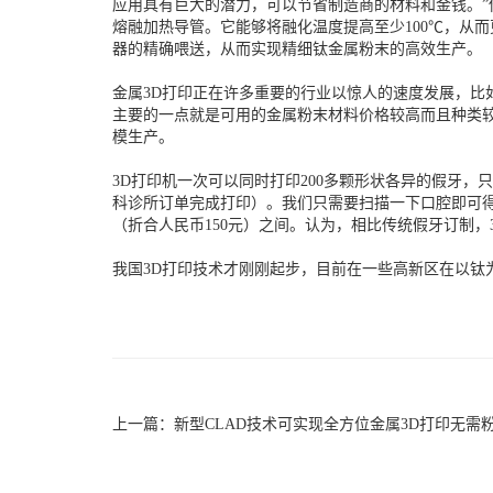
应用具有巨大的潜力，可以节省制造商的材料和金钱。”
熔融加热导管。它能够将融化温度提高至少100℃，从
器的精确喂送，从而实现精细钛金属粉末的高效生产。
金属3D打印正在许多重要的行业以惊人的速度发展，
主要的一点就是可用的金属粉末材料价格较高而且种类
模生产。
3D打印机一次可以同时打印200多颗形状各异的假牙
科诊所订单完成打印）。我们只需要扫描一下口腔即可得
（折合人民币150元）之间。认为，相比传统假牙订制，
我国3D打印技术才刚刚起步，目前在一些高新区在以钛
上一篇：
新型CLAD技术可实现全方位金属3D打印无需