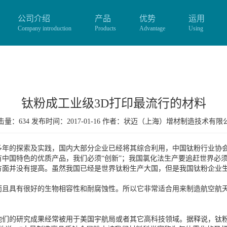
公司介绍
产品
优势
运用
Company introduction
Products
Advantage
Using
钛粉成工业级3D打印最流行的材料
量：634 发布时间：2017-01-16 作者：
状迈（上海）增材制造技术有限
多年的探索及实践，国内大部分企业已经将其综合利用，中国钛粉行业协
中国特色的优质产品，我们必须“创新”；我国氯化法生产要追赶世界必须“
方面并没有提高。虽然我国已经是世界钛粉生产大国，但是我国钛粉企业
而且具有很好的生物相容性和耐腐蚀性。所以它非常适合用来制造航空航天
们的研究成果经常被用于美国宇航局或者其它高科技领域。据释说，钛粉决