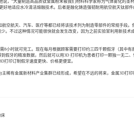
他说，“大量制造高品质钛金属粉末被我们材料科学家称为气体雾化的圣
而更好地适应水冷清洁熔融技术。后者是融化铸造强韧耐用航空航天钛部件
比如航空航天、汽车、医疗等都已经将该技术列为制造零部件的常规手段。
较少。不过这种情况可能很快就会发生改变，因为之前实验室利用新技术
，只需8小时就可完工。现在每月根据顾客需要打印约三四千颗假牙（其中
到假牙的精准数据，然后就可以用3D 打印机为患者打印一颗独一无二、恰
3D打印订制假牙速度更快、价格更便宜。
为主稀有金属新材料产业集群已经形成，希望在不远的将来，金属3D打印
粉床