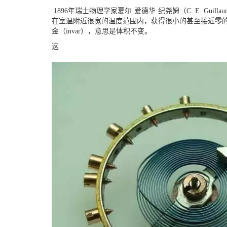
1896年瑞士物理学家夏尔·爱德华·纪尧姆（C. E. 
在室温附近很宽的温度范围内，获得很小的甚至接近零的膨
金（invar），意思是体积不变。
这