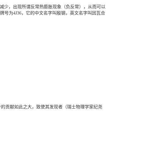
系数显著减少，出现所谓反常热膨胀现象（负反常），从而可以
牌号为4J36，它的中文名字叫殷钢，英文名字叫因瓦合
步的贡献如此之大，致使其发现者（瑞士物理学家纪尧