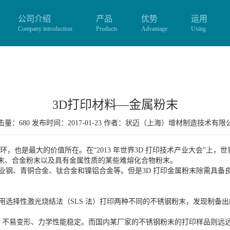
公司介绍
产品
优势
运用
Company introduction
Products
Advantage
Using
3D打印材料—金属粉末
量：680 发布时间：2017-01-23 作者：
状迈（上海）增材制造技术有限
环，也是最大的价值所在。在“2013 年世界3D 打印技术产业大会”上，世
粉末、合金粉末以及具有金属性质的某些难熔化合物粉末。
工业钢、青铜合金、钛合金和镍铝合金等。但是3D 打印金属粉末除需具
采用选择性激光烧结法（SLS 法）打印两种不同的不锈钢粉末，发现制备
、不易变形、力学性能稳定。而国内某厂家的不锈钢粉末的打印样品则远