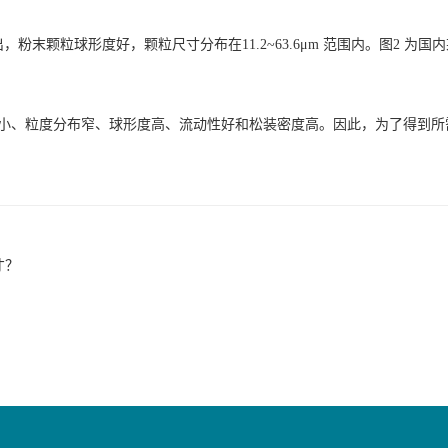
粉末颗粒球形度好，颗粒尺寸分布在11.2~63.6μm 范围内。图2 
细小、粒度分布窄、球形度高、流动性好和松装密度高。因此，为了得到所
才？