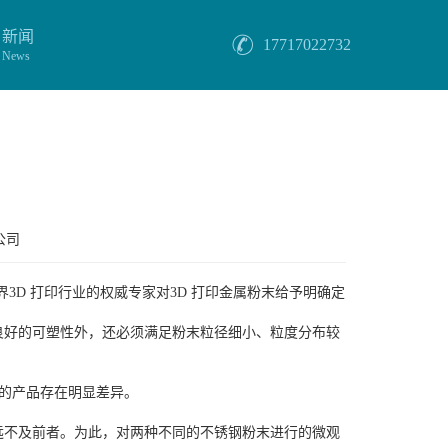
新闻
17717022732
News
公司
界3D 打印行业的权威专家对3D 打印金属粉末给予明确定
备良好的可塑性外，还必须满足粉末粒径细小、粒度分布较
出的产品存在明显差异。
远不及前者。为此，对两种不同的不锈钢粉末进行的微观