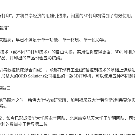
云打印”，并将共享经济的思维引进来，闲置的3D打印机得到了有效使用
混搭”
来越高，早已不满足于单一功能、单一材质、单一色彩等。
技术（或不同3D打印技术）的自由切换，实用性将变得更强；3D打印机
产品；打印出的产品也会五彩缤纷。
控铣床混合而成），能够在现有工业级5轴控制技术的基础上连续进行挤出式3
拿大的ORD Solutions公司推出的一款3D打印机，可以使用五种不
突破口
头纷纷跑马圈地之时，哈佛大学Wyss研究所、加利福尼亚大学劳伦斯?利弗莫尔实验室
突破。
高校，如今已形成清华大学颜永年团队、北京航空航天大学王华明团队、西
专利的数量处于世界第二位。