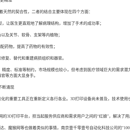
疗更精准
有着天然的契合性，二者的结合主要体现在四个方面：
，让医生更直观地了解病理结构，增加了手术的成功率；
以及关节、软骨、支架等内植物；
配药物，提高了药物的有效性；
修复、替代和重建病损组织和器官。
精度、标准等制约，市场规模也较小，但考虑到医疗领域巨大的需求潜力
器官等方面大显身手。
不断涌现
的重要工具正在重新定义各行各业。3D打印设备尚未普及，技术使用也
互联网的3D打印平台，担当起服务供应商和需求用户之间的“红娘”，解决了用
光韵达、魔猴网等也做着类似的事情，南京壹千零壹号自动化科技公司的“1001