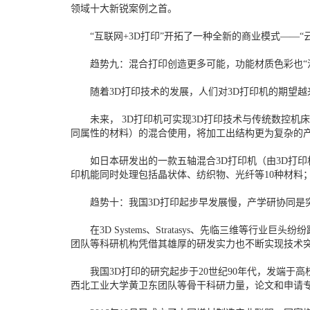
领域十大新锐案例之首。
“互联网+3D打印”开拓了一种全新的商业模式——“
趋势九：混合打印创造更多可能，功能材质色彩也“
随着3D打印技术的发展，人们对3D打印机的期望越
未来， 3D打印机可实现3D打印技术与传统数控机床
同属性的材料）的混合使用，将加工出结构更为复杂的
如日本研发出的一款五轴混合3D打印机（由3D打印机与数
印机能同时处理包括晶状体、纺织物、光纤等10种材料；加
趋势十：我国3D打印起步早发展慢，产学研协同是
在3D Systems、Stratasys、先临三维等行业巨
团队等科研机构凭借其雄厚的研发实力也不断实现技术
我国3D打印的研究起步于20世纪90年代，发端于
西北工业大学黄卫东团队等骨干科研力量，论文和申请