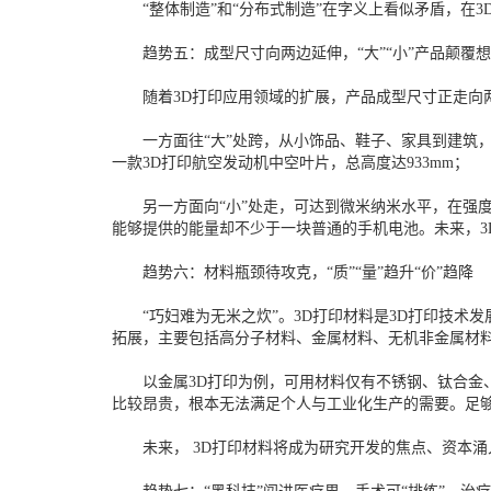
“整体制造”和“分布式制造”在字义上看似矛盾，在3
趋势五：成型尺寸向两边延伸，“大”“小”产品颠覆
随着3D打印应用领域的扩展，产品成型尺寸正走向
一方面往“大”处跨，从小饰品、鞋子、家具到建筑，尺
一款3D打印航空发动机中空叶片，总高度达933mm；
另一方面向“小”处走，可达到微米纳米水平，在强度
能够提供的能量却不少于一块普通的手机电池。未来，3
趋势六：材料瓶颈待攻克，“质”“量”趋升“价”趋降
“巧妇难为无米之炊”。3D打印材料是3D打印技术发
拓展，主要包括高分子材料、金属材料、无机非金属材料
以金属3D打印为例，可用材料仅有不锈钢、钛合金、
比较昂贵，根本无法满足个人与工业化生产的需要。足够
未来， 3D打印材料将成为研究开发的焦点、资本涌