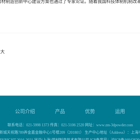
增材制造创新中心建设方案也通过了专家论证。随着我国科技体制机制改
重大
公司介绍
产品
优势
运用
联系电话：021-5998 1373 传真：021-5106 2520 网址：www.zm-3dpowder.com
城天祝路789弄金嘉金融中心1号楼209（201801） 生产中心地址（Address）：上海