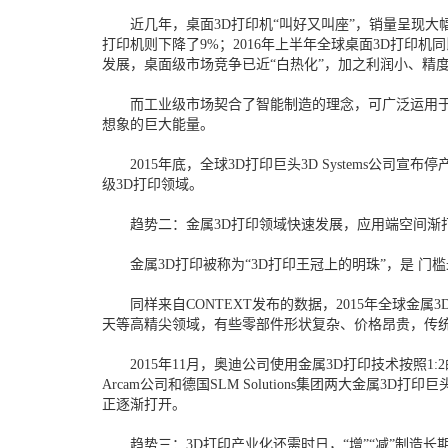
近几年，桌面3D打印机“叫好又叫座”，销量呈现大幅增长
打印机则下降了9%；2016年上半年全球桌面3D打印机
发展，桌面级市场竞争已近“白热化”，加之利润小、精
而工业级市场契合了智能制造的理念，可广泛运用于汽
想象的巨大能量。
2015年底，全球3D打印巨头3D Systems公司
级3D打印领域。
趋势二：金属3D打印领域快速发展，应用端空间渐
金属3D打印被称为“3D打印王冠上的明珠”，是 门
同样来自CONTEXT发布的数据，2015年全球金属3
天等高精尖领域，有些零部件形状复杂、价格昂贵，传
2015年11月，奥迪公司使用金属3D打印技术按照1:2的
Arcam公司和德国SLM Solutions集团两大金
正逐渐打开。
趋势三：3D打印产业化还需时日，“增”“减”制造长