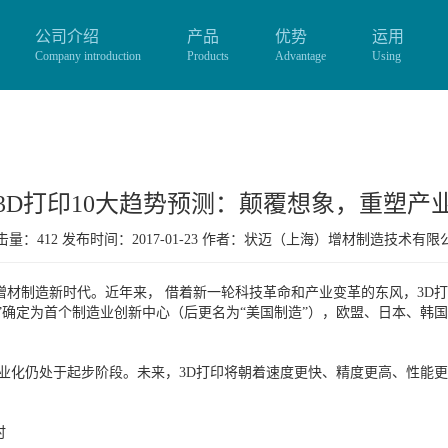
公司介绍
产品
优势
运用
Company introduction
Products
Advantage
Using
3D打印10大趋势预测：颠覆想象，重塑产
量：412 发布时间：2017-01-23 作者：
状迈（上海）增材制造技术有限
增材制造新时代。近年来， 借着新一轮科技革命和产业变革的东风，3D
术”确定为首个制造业创新中心（后更名为“美国制造”），欧盟、日本、
业化仍处于起步阶段。未来，3D打印将朝着速度更快、精度更高、性能
时