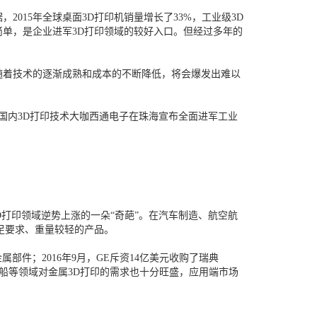
015年全球桌面3D打印机销量增长了33%，工业级3D
设计简单，是企业进军3D打印领域的较好入口。但经过多年的
着技术的逐渐成熟和成本的不断降低，将会爆发出难以
年初，国内3D打印技术大咖西通电子在珠海宣布全面进军工业
3D打印领域逆势上涨的一朵“奇葩”。在汽车制造、航空航
足要求、重量较轻的产品。
金属部件；2016年9月，GE斥资14亿美元收购了瑞典
电、造船等领域对金属3D打印的需求也十分旺盛，应用端市场