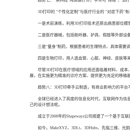
趋势七：“黑科技”闯进医疗界，手术可“排练”、治
3D打印的 “个性化定制”与医疗行业的 “对症下药”
一是术前演练，利用3D打印技术还原出病患部位模型
二是医疗器械，包括助听器、护具、假肢等外部设备
三是“量身”制药，根据患者的生理特点、具体需要调
四是生物打印，用人造血管、心脏、神经、皮肤等来
尽管3D打印在医疗领域的应用还面临着材料、成本、
展，在实施更为精准的诊疗方案、提供更为充足的移植
趋势八：3D打印牵手云制造，有商业影响力的平台
全球已经进入了高度的信息化时代，互联网作为信息化
己的设计想法呢。
成立于2008年的Shapeways公司搭建了一个基于
如今，MakeXYZ、3DLt、3DHubs、先临三维、