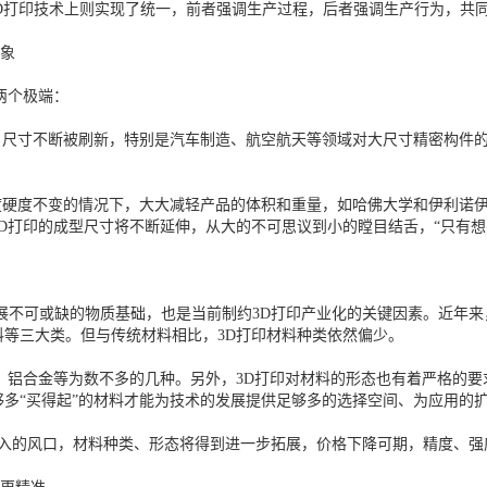
D打印技术上则实现了统一，前者强调生产过程，后者强调生产行为，共
想象
两个极端：
寸不断被刷新，特别是汽车制造、航空航天等领域对大尺寸精密构件的需
硬度不变的情况下，大大减轻产品的体积和重量，如哈佛大学和伊利诺伊
D打印的成型尺寸将不断延伸，从大的不可思议到小的瞠目结舌，“只有想
展不可或缺的物质基础，也是当前制约3D打印产业化的关键因素。近年来
等三大类。但与传统材料相比，3D打印材料种类依然偏少。
铝合金等为数不多的几种。另外，3D打印对材料的形态也有着严格的要
多“买得起”的材料才能为技术的发展提供足够多的选择空间、为应用的
入的风口，材料种类、形态将得到进一步拓展，价格下降可期，精度、强