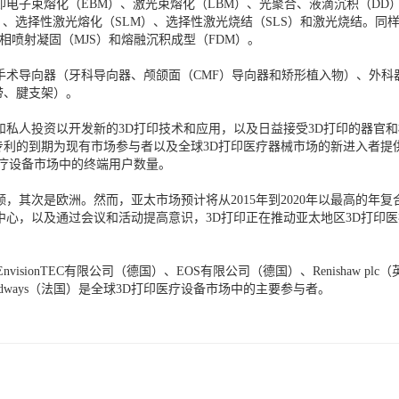
电子束熔化（EBM）、激光束熔化（LBM）、光聚合、液滴沉积（DD
）、选择性激光熔化（SLM）、选择性激光烧结（SLS）和激光烧结。
相喷射凝固（MJS）和熔融沉积成型（FDM）。
手术导向器（牙科导向器、颅颌面（CMF）导向器和矫形植入物）、外
带、腱支架）。
和私人投资以开发新的3D打印技术和应用，以及日益接受3D打印的器官
利的到期为现有市场参与者以及全球3D打印医疗器械市场的新进入者提
医疗设备市场中的终端用户数量。
份额，其次是欧洲。然而，亚太市场预计将从2015年到2020年以最高的
中心，以及通过会议和活动提高意识，3D打印正在推动亚太地区3D打印
EnvisionTEC有限公司（德国）、EOS有限公司（德国）、Renishaw plc（
国）和Prodways（法国）是全球3D打印医疗设备市场中的主要参与者。