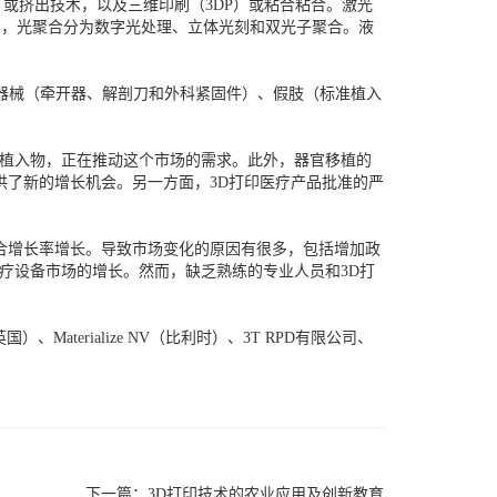
）或挤出技术，以及三维印刷（3DP）或粘合粘合。激光
同样，光聚合分为数字光处理、立体光刻和双光子聚合。液
科器械（牵开器、解剖刀和外科紧固件）、假肢（标准植入
和植入物，正在推动这个市场的需求。此外，器官移植的
供了新的增长机会。另一方面，3D打印医疗产品批准的严
年复合增长率增长。导致市场变化的原因有很多，包括增加政
医疗设备市场的增长。然而，缺乏熟练的专业人员和3D打
英国）、Materialize NV（比利时）、3T RPD有限公司、
下一篇：
3D打印技术的农业应用及创新教育