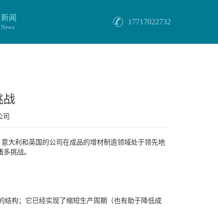
新闻
17717022732
News
挑战
公司
、意大利和英国的公司在成品的增材制造领域处于领先地
诸多挑战。
杂的结构；它已经实现了缩短生产周期（也有助于降低成