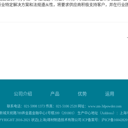
行业特定解决方案和法规遵从性，将要求供应商积极支持客户，并在行业团
公司介绍
产品
优势
运用
联系电话：021-5998 1373 传真：021-5106 2520 网址：www.zm-3dpowder.com
城天祝路789弄金嘉金融中心1号楼209（201801） 生产中心地址（Address）：上海
PYRIGHT 2016-2021 状迈(上海)增材制造技术有限公司 ICP备案号：
沪ICP备16042820