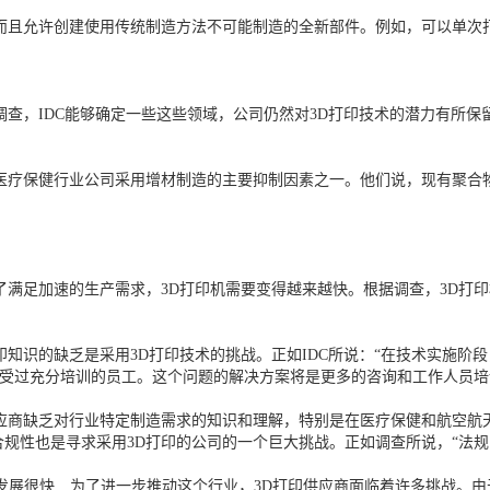
而且允许创建使用传统制造方法不可能制造的全新部件。例如，可以单次
调查，IDC能够确定一些这些领域，公司仍然对3D打印技术的潜力有所
医疗保健行业公司采用增材制造的主要抑制因素之一。他们说，现有聚合
了满足加速的生产需求，3D打印机需要变得越来越快。根据调查，3D打
印知识的缺乏是采用3D打印技术的挑战。正如IDC所说：“在技术实施阶
乏受过充分培训的员工。这个问题的解决方案将是更多的咨询和工作人员
供应商缺乏对行业特定制造需求的知识和理解，特别是在医疗保健和航空航
规性也是寻求采用3D打印的公司的一个巨大挑战。正如调查所说，“法规
打印技术近年来发展很快…为了进一步推动这个行业，3D打印供应商面临着许多挑