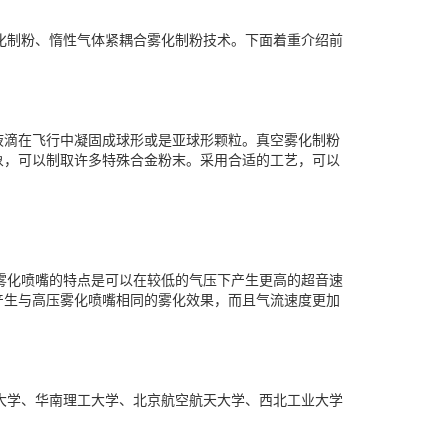
化制粉、惰性气体紧耦合雾化制粉技术。下面着重介绍前
液滴在飞行中凝固成球形或是亚球形颗粒。真空雾化制粉
象，可以制取许多特殊合金粉末。采用合适的工艺，可以
压雾化喷嘴的特点是可以在较低的气压下产生更高的超音速
产生与高压雾化喷嘴相同的雾化效果，而且气流速度更加
技大学、华南理工大学、北京航空航天大学、西北工业大学