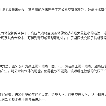
D打印金属粉末研发。其所用的粉末制备工艺如真空雾化制粉、超高压水雾
在气体保护的条件下，高压气流将金属液体雾化破碎成大量细小的液滴，
金属及其合金粉末，可得到球形或亚球形粉末。由于凝固快克服了偏析现
种方法。图5（a）为高压雾化喷嘴，图5（b）为超高压雾化喷嘴。超高
的产生，明显增加气体的动能，使雾化效率更高。该喷嘴在较低的气压下
取得成效。自20世纪90年代初以来，清华大学、西安交通大学、华中科
已有部分技术处于世界先进水平。