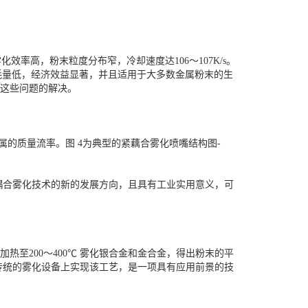
效率高，粉末粒度分布窄，冷却速度达106～107K/s。
体消耗量低，经济效益显著，并且适用于大多数金属粉末的生
于这些问题的解决。
的质量流率。图 4为典型的紧藕合雾化喷嘴结构图-
耦合雾化技术的新的发展方向，且具有工业实用意义，可
加热至200～400℃ 雾化银合金和金合金，得出粉末的平
传统的雾化设备上实现该工艺，是一项具有应用前景的技