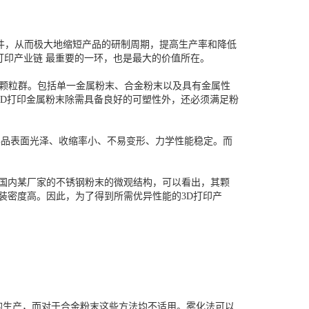
件，从而极大地缩短产品的研制周期，提高生产率和降低
打印产业链 最重要的一环，也是最大的价值所在。
金属颗粒群。包括单一金属粉末、合金粉末以及具有金属性
3D打印金属粉末除需具备良好的可塑性外，还必须满足粉
样品表面光泽、收缩率小、不易变形、力学性能稳定。而
2为国内某厂家的不锈钢粉末的微观结构，可以看出，其颗
装密度高。因此，为了得到所需优异性能的3D打印产
的生产，而对于合金粉末这些方法均不适用。雾化法可以