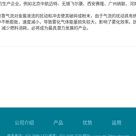
的生产企业，例如北京中航迈特、无锡飞尔康、西安赛隆、广州纳联、河
是靠气流对金属液流的扰动和冲击使其破碎成粉末，由于气流的扰动具有
中不断膨胀，速度减小，导致雾化气体能量损失较大，影响了雾化效率。因
本、减少燃料消耗，必将成为最具潜力发展的产业。
公司介绍
产品
优势
运用