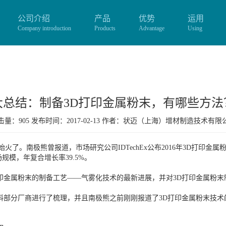
公司介绍
产品
优势
运用
Company introduction
Products
Advantage
Using
大总结：制备3D打印金属粉末，有哪些方法
量：905 发布时间：2017-02-13 作者：
状迈（上海）增材制造技术有限
火了。南极熊曾报道，市场研究公司IDTechEx公布2016年3D打印金属
规模，年复合增长率39.5%。
印金属粉末的制备工艺——气雾化技术的最新进展，并对3D打印金属粉
料部分厂商进行了梳理，并且南极熊之前刚刚报道了3D打印金属粉末技术