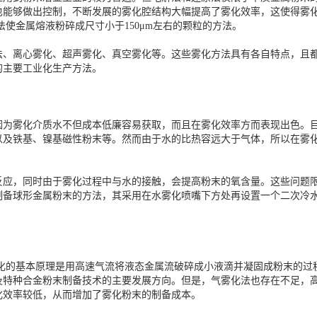
也能够做出控制，不断发展的雾化腔结构大幅提高了雾化效率，这使得雾化
使金属熔液粉碎成尺寸小于150μm左右的颗粒的方法。
法、离心雾化、超声雾化、真空雾化等。这些雾化方法具有各自特点，且
的主要工业化生产方法。
因为雾化介质水不但成本低廉容易获取，而且在雾化效率方而表现出色。目
以及铁基、镍基磁性粉末等。然而由于水的比热容远大于气体，所以在雾
反应，同时由于雾化过程中与水的接触，会提高粉末的氧含量。这些问题
制备球形金属粉末的方法，其采用在水雾化喷嘴下方处再设置一个二次冷
雾化的基本原理是用高速气流将液态金属流破碎成小液滴并凝固成粉末的过
及特种合金粉末制备技术的主要发展方向。但是，气雾化法也存在不足，
化效率较低，从而增加了雾化粉末的制备成本。