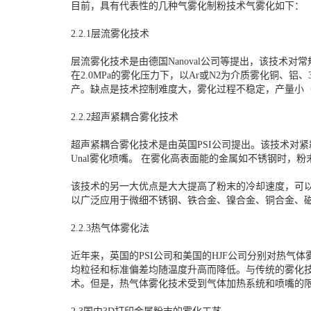
目前，具有代表性的几种气雾化制粉技术气雾化如下：
2.2.1层流雾化技术
层流雾化技术是由德国Nanoval公司等提出，该技术对
在2.0MPa的雾化压力下，以Ar或N2为介质雾化铜、
产。缺点是技术控制难度大，雾化过程不稳定，产量小（金属
2.2.2超声紧耦合雾化技术
超声紧耦合雾化技术是由英国PSI公司提出。该技术对
Unal雾化喷嘴。 在雾化高表面能的金属如不锈钢时，粉
该技术的另一大优点是大大提高了粉末的冷却速度，可
以广泛应用于微细不锈钢、铁合金、镍合金、铜合金、
2.2.3热气体雾化法
近年来，英国的PSI公司和美国的HJF公司分别对热气体雾
均粒径和标准偏差均随温度升高而降低。与传统的雾化
术。但是，热气体雾化技术受到气体加热系统和喷嘴的