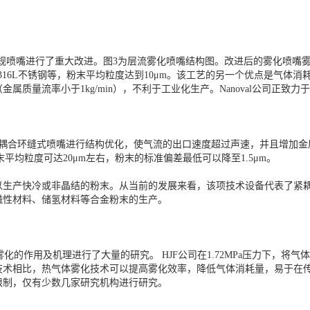
常规喷嘴进行了重大改进。图3为层流雾化喷嘴结构图。改进后的雾化喷嘴雾化
铝、316L不锈钢等，粉末平均粒度达到10μm。该工艺的另一个优点是气
质量流率小于1kg/min），不利于工业化生产。Nanoval公司正致力
紧耦合环缝式喷嘴进行结构优化，使气流的出口速度超过声速，并且增加金属
末平均粒度可达20μm左右，粉末的标准偏差最低可以降至1.5μm。
以生产快冷或非晶结的粉末。从当前的发展来看，该项技术设备代表了紧
磁性材料、储氢材料等合金粉末的生产。
化的作用及机理进行了大量的研究。 HJF公司在1.72MPa压力下，将气体
技术相比，热气体雾化技术可以提高雾化效率，降低气体消耗量，易于在
限制，仅有少数几家研究机构进行研究。