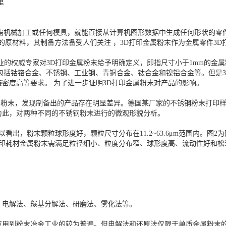
里
无需机械加工或任何模具，就能直接从计算机图形数据中生成任何形状的零
的原材料，其制备方法备受人们关注 ，3D打印金属粉末作为金属零件3D
打印行业的权威专家对3D打印金属粉末给予明确定义，即指尺寸小于1mm的
包括钴铬合金、不锈钢、工业钢、青铜合金、钛合金和镍铝合金等。但是
密度高等要求。 为了进一步证明3D打印金属粉末对产品的影响。
钢粉末，发现制备出的产品存在明显差异。德国某厂家的不锈钢粉末打印
为此，对两种不同的不锈钢粉末进行的微观形貌分析。
看出，粉末颗粒球形度好，颗粒尺寸分布在11.2~63.6μm范围内。图
打印耗材金属粉末需满足粒径细小、粒度分布窄、球形度高、流动性好和松
、电解法、羰基分解法、研磨法、雾化法等。
应用到粉末冶金工业的较为普遍。但电解法和还原法仅限于单质金属粉末