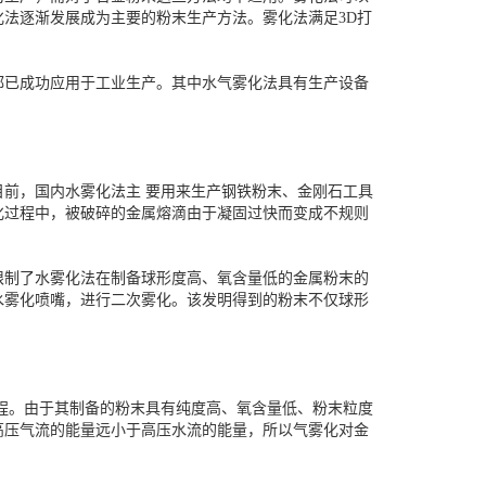
法逐渐发展成为主要的粉末生产方法。雾化法满足3D打
都已成功应用于工业生产。其中水气雾化法具有生产设备
前，国内水雾化法主 要用来生产钢铁粉末、金刚石工具
化过程中，被破碎的金属熔滴由于凝固过快而变成不规则
限制了水雾化法在制备球形度高、氧含量低的金属粉末的
水雾化喷嘴，进行二次雾化。该发明得到的粉末不仅球形
程。由于其制备的粉末具有纯度高、氧含量低、粉末粒度
高压气流的能量远小于高压水流的能量，所以气雾化对金