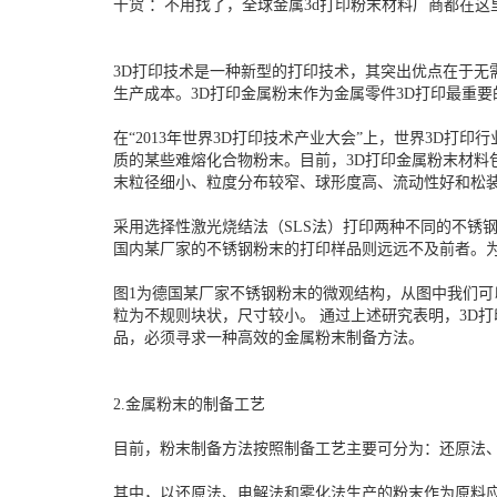
干货 ：不用找了，全球金属3d打印粉末材料厂商都在这
3D打印技术是一种新型的打印技术，其突出优点在于
生产成本。3D打印金属粉末作为金属零件3D打印最重要
在“2013年世界3D打印技术产业大会”上，世界3D
质的某些难熔化合物粉末。目前，3D打印金属粉末材料
末粒径细小、粒度分布较窄、球形度高、流动性好和松装
采用选择性激光烧结法（SLS法）打印两种不同的不锈
国内某厂家的不锈钢粉末的打印样品则远远不及前者。
图1为德国某厂家不锈钢粉末的微观结构，从图中我们可以
粒为不规则块状，尺寸较小。 通过上述研究表明，3D
品，必须寻求一种高效的金属粉末制备方法。
2.金属粉末的制备工艺
目前，粉末制备方法按照制备工艺主要可分为：还原法
其中，以还原法、电解法和雾化法生产的粉末作为原料