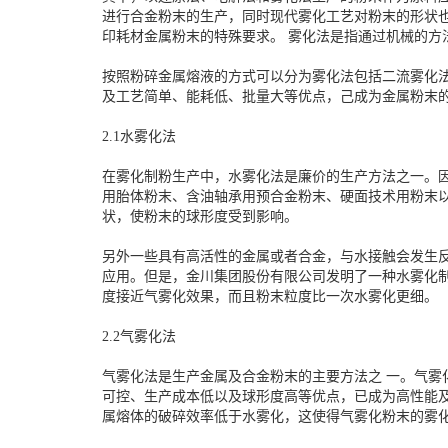
进行合金粉末的生产，同时现代雾化工艺对粉末的形状
印耗材金属粉末的特殊要求。 雾化法是指通过机械的方法
按照粉碎金属熔液的方式可以分为雾化法包括二流雾化
及工艺简单、能耗低、批量大等优点，己成为金属粉末
2.1水雾化法
在雾化制粉生产中，水雾化法是廉价的生产方法之一。
用胎体粉末、含油轴承用预合金粉末、硬面技术用粉末
状，使粉末的球形度受到影响。
另外一些具有高活性的金属或者合金，与水接触会发生
应用。但是，金川集团股份有限公司发明了一种水雾化
度接近气雾化效果，而且粉末粒度比一次水雾化更细。
2.2气雾化法
气雾化法是生产金属及合金粉末的主要方法之 一。气
可控、生产成本低以及球形度高等优点，已成为高性能
属熔体的破碎效率低于水雾化，这使得气雾化粉末的雾