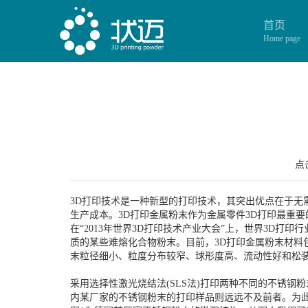
首页
Home page
点击
3D打印技术是一种新型的打印技术，其突出优点在于
生产成本。3D打印金属粉末作为金属零件3D打印最重要
在“2013年世界3D打印技术产业大会”上，世界3D
质的某些难熔化合物粉末。目前，3D打印金属粉末材料
末粒径细小、粒度分布较窄、球形度高、流动性好和松装
采用选择性激光烧结法(SLS法)打印两种不同的不锈
内某厂家的不锈钢粉末的打印样品则远远不及前者。为