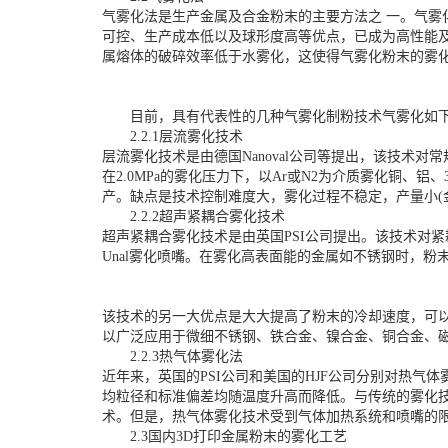
气雾化法是生产金属及合金粉末的主要方法之 一。气
可控、生产成本低以及球形度高等优点，已成为高性能
属熔体的破碎效率低于水雾化，这使得气雾化粉末的雾
目前，具有代表性的几种气雾化制粉技术气雾化如
2.2.1层流雾化技术
层流雾化技术是由德国Nanoval公司等提出，该技术对
在2.0MPa的雾化压力下，以Ar或N2为介质雾化铜、
产。缺点是技术控制难度大，雾化过程不稳定，产量小(金属质
2.2.2超声紧耦合雾化技术
超声紧耦合雾化技术是由英国PSI公司提出。该技术对
Unal雾化喷嘴。在雾化高表面能的金属如不锈钢时，粉末
该技术的另一大优点是大大提高了粉末的冷却速度，可
以广泛应用于微细不锈钢、铁合金、镍合金、铜合金、
2.2.3热气体雾化法
近年来，英国的PSI公司和美国的HJF公司分别对热气体雾
均粒径和标准偏差均随温度升高而降低。与传统的雾化
术。但是，热气体雾化技术受到气体加热系统和喷嘴的
2.3国内3D打印金属粉末的雾化工艺