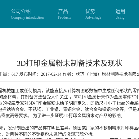
公司介绍
产品
优势
运用
Company introduction
Products
Advantage
Using
3D打印金属粉末制备技术及现状
量：617 发布时间：2017-02-14 作者：
状迈（上海）增材制造技术有限
无需机械加工或任何模具，就能直接从计算机图形数据中生成任何形状的零
的原材料，其制备方法备受人们关注 ，3D打印金属粉末作为金属零件3D
打印行业的权威专家对3D打印金属粉末给予明确定义，即指尺寸小于1mm的
包括钴铬合金、不锈钢、工业钢、青铜合金、钛合金和镍铝合金等。但是
密度高等要求。 为了进一步证明3D打印金属粉末对产品的影响。
钢粉末，发现制备出的产品存在明显差异。德国某厂家的不锈钢粉末打印样
此，对两种不同的不锈钢粉末进行的微观形貌分析。