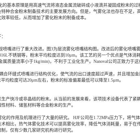
雾化的基本原理是用高速气流将液态金属流破碎成小液滴并凝固成粉末的过
及特种合金粉末制备技术的主要发展方向。但是，气雾化法也存在不足，
化效率较低，从而增加了雾化粉末的制备成本。
下：
常规喷嘴进行了重大改进。图3为层流雾化喷嘴结构图。改进后的雾化喷嘴雾化
铝、316L不锈钢等，粉末平均粒度达到10μm。该工艺的另一个优点是气
量流率小于1kg/min)，不利于工业化生产。Nanoval公司正致力于
紧耦合环缝式喷嘴进行结构优化，使气流的出口速度超过声速，并且增加金属
平均粒度可达20μm左右，粉末的标准偏差最低可以降至1.5μm。
以生产快冷或非晶结的粉末。从当前的发展来看，该项技术设备代表了紧
磁性材料、储氢材料等合金粉末的生产。
化的作用及机理进行了大量的研究。 HJF公司在1.72MPa压力下，将气体
技术相比，热气体雾化技术可以提高雾化效率，降低气体消耗量，易于在
限制，仅有少数几家研究机构进行研究。