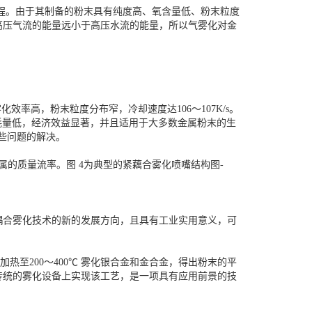
程。由于其制备的粉末具有纯度高、氧含量低、粉末粒度
高压气流的能量远小于高压水流的能量，所以气雾化对金
效率高，粉末粒度分布窄，冷却速度达106～107K/s。
体消耗量低，经济效益显著，并且适用于大多数金属粉末的生
这些问题的解决。
的质量流率。图 4为典型的紧藕合雾化喷嘴结构图-
耦合雾化技术的新的发展方向，且具有工业实用意义，可
加热至200～400℃ 雾化银合金和金合金，得出粉末的平
传统的雾化设备上实现该工艺，是一项具有应用前景的技