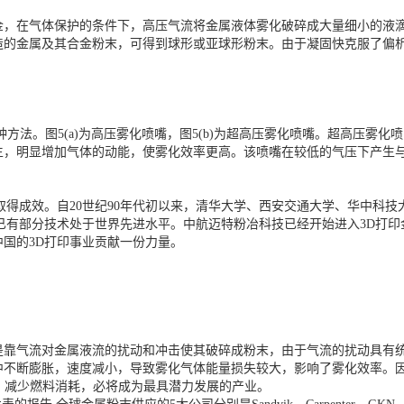
在气体保护的条件下，高压气流将金属液体雾化破碎成大量细小的液滴
造的金属及其合金粉末，可得到球形或亚球形粉末。由于凝固快克服了偏
方法。图5(a)为高压雾化喷嘴，图5(b)为超高压雾化喷嘴。超高压雾
生，明显增加气体的动能，使雾化效率更高。该喷嘴在较低的气压下产生
取得成效。自20世纪90年代初以来，清华大学、西安交通大学、华中科
已有部分技术处于世界先进水平。中航迈特粉冶科技已经开始进入3D打
国的3D打印事业贡献一份力量。
是靠气流对金属液流的扰动和冲击使其破碎成粉末，由于气流的扰动具有
中不断膨胀，速度减小，导致雾化气体能量损失较大，影响了雾化效率。因
本、减少燃料消耗，必将成为最具潜力发展的产业。