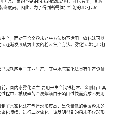
2为国内某厂家的不锈钢粉末的微观结构，可以看出，其颗
装密度高。因此，为了得到所需优异性能的3D打印产
的生产，而对于合金粉末这些方法均不适用。雾化法可以
法逐渐发展成为主要的粉末生产方法。雾化法满足3D打
都已成功应用于工业生产。其中水气雾化法具有生产设备
前，国内水雾化法主 要用来生产钢铁粉末、金刚石工具
化过程中，被破碎的金属熔滴由于凝固过快而变成不规则
限制了水雾化法在制备球形度高、氧含量低的金属粉末的
水雾化喷嘴，进行二次雾化。该发明得到的粉末不仅球形