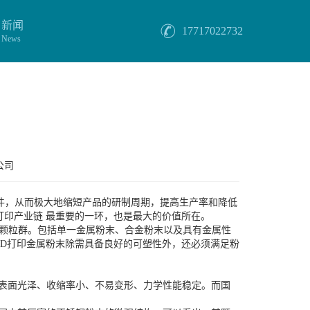
新闻
17717022732
News
公司
件，从而极大地缩短产品的研制周期，提高生产率和降低
打印产业链 最重要的一环，也是最大的价值所在。
金属颗粒群。包括单一金属粉末、合金粉末以及具有金属性
3D打印金属粉末除需具备良好的可塑性外，还必须满足粉
品表面光泽、收缩率小、不易变形、力学性能稳定。而国