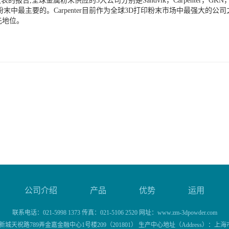
底发表的报告,全球金属粉末供应的5大公司分别是Sandvik，Carpenter，GKN，
末中最主要的。Carpenter目前作为全球3D打印粉末市场中最强大的
先地位。
公司介绍
产品
优势
运用
联系电话：021-5998 1373 传真：021-5106 2520 网址：www.zm-3dpowder.com
城天祝路789弄金嘉金融中心1号楼209（201801） 生产中心地址（Address）：上海