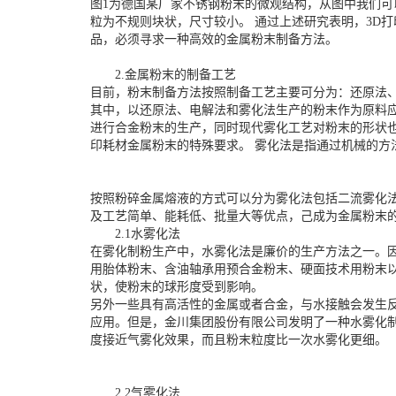
图1为德国某厂家不锈钢粉末的微观结构，从图中我们可以
粒为不规则块状，尺寸较小。 通过上述研究表明，3D
品，必须寻求一种高效的金属粉末制备方法。
2.金属粉末的制备工艺
目前，粉末制备方法按照制备工艺主要可分为：还原法
其中，以还原法、电解法和雾化法生产的粉末作为原料
进行合金粉末的生产，同时现代雾化工艺对粉末的形状
印耗材金属粉末的特殊要求。 雾化法是指通过机械的方法
按照粉碎金属熔液的方式可以分为雾化法包括二流雾化
及工艺简单、能耗低、批量大等优点，己成为金属粉末
2.1水雾化法
在雾化制粉生产中，水雾化法是廉价的生产方法之一。
用胎体粉末、含油轴承用预合金粉末、硬面技术用粉末
状，使粉末的球形度受到影响。
另外一些具有高活性的金属或者合金，与水接触会发生
应用。但是，金川集团股份有限公司发明了一种水雾化
度接近气雾化效果，而且粉末粒度比一次水雾化更细。
2.2气雾化法