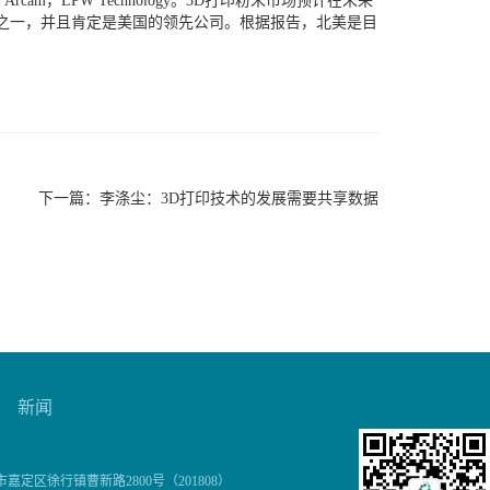
Arcam，LPW Technology。3D打印粉末市场预计在未来
公司之一，并且肯定是美国的领先公司。根据报告，北美是目
下一篇：
李涤尘：3D打印技术的发展需要共享数据
新闻
市嘉定区徐行镇曹新路2800号（201808）