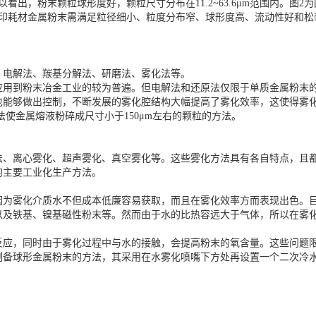
看出，粉末颗粒球形度好，颗粒尺寸分布在11.2~63.6μm范围内。图
打印耗材金属粉末需满足粒径细小、粒度分布窄、球形度高、流动性好和松
、电解法、羰基分解法、研磨法、雾化法等。
应用到粉末冶金工业的较为普遍。但电解法和还原法仅限于单质金属粉末
也能够做出控制，不断发展的雾化腔结构大幅提高了雾化效率，这使得雾化
使金属熔液粉碎成尺寸小于150μm左右的颗粒的方法。
法、离心雾化、超声雾化、真空雾化等。这些雾化方法具有各自特点，且
的主要工业化生产方法。
因为雾化介质水不但成本低廉容易获取，而且在雾化效率方而表现出色。目
以及铁基、镍基磁性粉末等。然而由于水的比热容远大于气体，所以在雾
反应，同时由于雾化过程中与水的接触，会提高粉末的氧含量。这些问题
制备球形金属粉末的方法，其采用在水雾化喷嘴下方处再设置一个二次冷