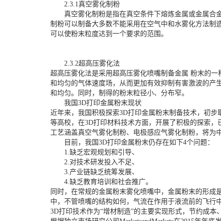
2.3.1真空雾化制粉
真空雾化制粉是指在真空条件下熔炼金属或金属合金，
制粉可以制备大多数不能采用在空气中和水雾化方法制
可以使粉末粒度达到一个要求的范围。
2.3.2超高压雾化法
超高压雾化法是采用超高压雾化喷嘴制备金属 粉末的一种
和均匀的气体速度场，从而更加有效抑制有害激波的产
和均匀。同时，制得的粉末粒径小、分布窄。
我国3D打印金属粉末现状
近年来，我国积极探索3D打印金属粉末制备技术，初步
等高校，在3D打印材料技术方面，开展了积极的探索，
工艺涵盖真空气雾化制粉、电极感应气雾化制粉，将为中
目前，我国3D打印金属粉末仍存在如下4个问题：
1.缺乏宏观规划和引导、
2.对技术研发投入不足、
3.产业链缺乏统筹发展、
4.缺乏教育培训和社会推广。
同时，在常规的金属粉末雾化喷嘴中，金属粉末的形成
中，不管喷嘴的结构如何，气流在作用于液流前的飞行
3D打印技术作为“增材制造”的主要实现形式，节约成