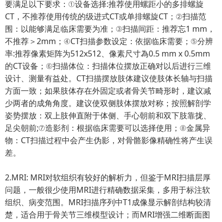
要满足以下要求：①设备选择:推荐使用螺距小的多排螺旋
CT，不推荐使用传统的级进式CT或单排螺旋CT；②扫描范
围：以能够满足临床需要为准；③扫描间距：推荐忘1 mm，
不推荐＞2mm；④CT扫描参数设定：依据临床需要；⑤分辨
率:推荐像素矩阵为512x512、像素尺寸為0.5 mm x 0.5mm
的CT设备；⑥扫描体位：扫描体位摆放正确对以后进行三维
设计、测量有益处。CT扫描摆放肢体建议使肢体长轴与扫描
方面一致；如果肢体存在外固定或者骨关节畸形时，建议减
少两者的成角角度。建议使双侧肢体摆放对称；按照解剖学
姿势摆放：双上肢伸直附于体侧、手心朝前和双下肢靠拢、
足尖朝前;⑦造影剂：根据临床需要可以选择使用；⑧金属异
物：CT扫描过程中会产生伪影，对骨骼影像精确性将产生误
差。
2.MRI: MRI对软组织有较好的解析力，但鉴于MRI扫描层厚
问题，一般很少使用MRI进行精确数据采集，多用于标注软
组织、病变范围。MRI扫描序列中T1成像显示解剖结构较清
楚，适合用于骨关节三维模型设计；而MRI增强二维断面图