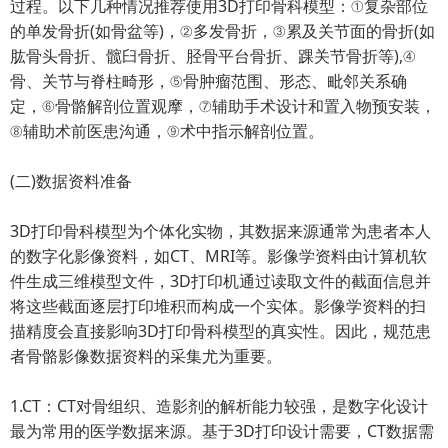
过程。以下几种情况推荐使用3D打印骨科模型：①复杂部位
的单发骨折(如骨盆等)，②多发骨折，③累及关节面的骨折(如
肱骨头骨折、髋臼骨折、胫骨平台骨折、踝关节骨折等),④
骨、关节与脊柱畸形，⑤骨肿瘤范围、形态、毗邻关系确
定，⑥骨骼解剖位置观摩，⑦辅助手术设计和置入物预安装，
⑧辅助术前医患沟通，⑨术中指示解剖位置。
(二)数据资料准备
3D打印骨科模型为个体化实物，其数据来源通常为患者本人
的数字化影像资料，如CT、MRI等。影像学资料由计算机软
件生成三维模型文件，3D打印机通过读取文件的截面信息并
将这些截面逐层打印堆积而构成一个实体。影像学资料的扫
描精度会直接影响3D打印骨科模型的真实性。因此，规范患
者骨骼影像数据资料的采集尤为重要。
1.CT：CT对骨组织、造影剂的解析能力较强，是数字化设计
最为常用的医学数据来源。基于3D打印设计需要，CT数据需