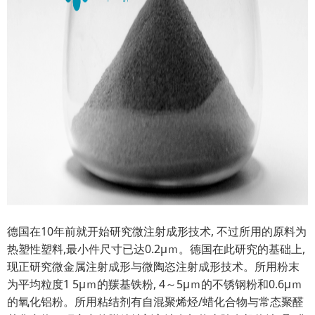
德国在10年前就开始研究微注射成形技术, 不过所用的原料为
热塑性塑料,最小件尺寸已达0.2μｍ。德国在此研究的基础上,
现正研究微金属注射成形与微陶恣注射成形技术。所用粉末
为平均粒度1 5μｍ的羰基铁粉, 4～5μｍ的不锈钢粉和0.6μｍ
的氧化铝粉。所用粘结剂有自混聚烯烃/蜡化合物与常态聚醛