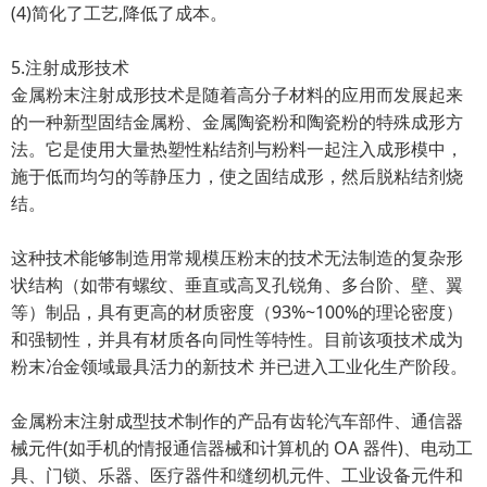
(4)简化了工艺,降低了成本。
5.注射成形技术
金属粉末注射成形技术是随着高分子材料的应用而发展起来
的一种新型固结金属粉、金属陶瓷粉和陶瓷粉的特殊成形方
法。它是使用大量热塑性粘结剂与粉料一起注入成形模中，
施于低而均匀的等静压力，使之固结成形，然后脱粘结剂烧
结。
这种技术能够制造用常规模压粉末的技术无法制造的复杂形
状结构（如带有螺纹、垂直或高叉孔锐角、多台阶、壁、翼
等）制品，具有更高的材质密度（93%~100%的理论密度）
和强韧性，并具有材质各向同性等特性。目前该项技术成为
粉末冶金领域最具活力的新技术 并已进入工业化生产阶段。
金属粉末注射成型技术制作的产品有齿轮汽车部件、通信器
械元件(如手机的情报通信器械和计算机的 OA 器件)、电动工
具、门锁、乐器、医疗器件和缝纫机元件、工业设备元件和