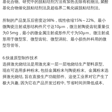
基化合物。研究中的脱粘结剂方法有加热去除有机物法, 聚醛
基化合物催化脱粘结剂法及超临界二氧化碳脱粘结剂法。
所制的产品复压后密度达98%，线性收缩15%～22%。最小
微陶瓷注射成形结构件尺寸达10μｍ，微注射陶瓷齿轮重量仅
为0 5mg，最小的微金属注射成形件尺寸为50μｍ。微注射成
形用于微型泵、微型齿轮、微型涡轮、最小损伤外科用的微
型导管等。
6.快速原型制作技术
选择激光烧结法是用激光束一层一层地烧结生产塑料原型。
现在可选用多种粉末, 包括金属粉末与陶瓷粉末。金属粉末选
择激光烧结, 旨在直接生产功能部件。这使工业界对它产生了
极大兴趣, 因为它在产品开发过程中, 节省时间并降低成本。