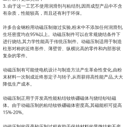
3. 由于这一工艺不使用润滑剂与粘结剂,因而成型产品中不含
有杂质，性能较高，而且还有利于环保。
许多合金钢粉用动磁压制做过实验,粉末中不添加任何润滑剂,
生坯密度均在95%以上。动磁压制件可以在常规烧结条件下
进行烧结,其力学性能高于传统压制件。动磁压制适用于制造
柱形对称的近终形件、薄壁管、纵横比高的零件和内部形状
复杂的零件。
动磁压制有可能使电机设计与制造方法产生革命性变化,由粉
末材料一次制成近终形定子与转子,从而获得高性能产品,大大
降低生产成本。
动磁压制正用于开发高性能粘结钕铁硼磁体与烧结钐钴磁
体。由于动磁压制的粘结钕铁硼磁体密度高,其磁能积可提高
15%-20%。
动磁压制的亚毫秒压制过程有助于保持材料的显微结构不变,