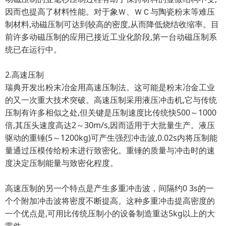
因而也提高了材料性能。对于象Ｗ、ＷＣ与陶瓷粉末等难压
制材料,动磁压制可达到较高的密度,从而降低烧结收缩率。目
前许多动磁压制的应用已接近工业化阶段,第一台动磁压制系
统已在运行中。
2.高速压制
瑞典开发出粉末冶金用高速压制法。这可能是粉末冶金工业
的又一次重大技术突破。高速压制采用液压冲击机,它与传统
压制有许多相似之处,但关键是压制速度比传统快500～1000
倍,其压头速度高达2～30m/s,因而适用于大批量生产。液压
驱动的重锤(5～1200kg)可产生强烈冲击波,0.02s内将压制能
量通过压模传给粉末进行致密化。重锤的质量与冲击时的速
度决定压制能量与致密化程度。
高速压制的另一个特点是产生多重冲击波，间隔约0 3s的一
个个附加冲击波将密度不断提高。这种多重冲击提高密度的
一个优点是,可用比传统压制小的设备制造重达5kg以上的大