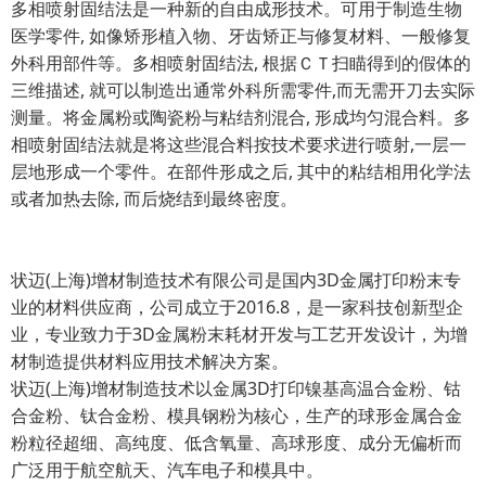
多相喷射固结法是一种新的自由成形技术。可用于制造生物
医学零件, 如像矫形植入物、牙齿矫正与修复材料、一般修复
外科用部件等。多相喷射固结法, 根据ＣＴ扫瞄得到的假体的
三维描述, 就可以制造出通常外科所需零件,而无需开刀去实际
测量。将金属粉或陶瓷粉与粘结剂混合, 形成均匀混合料。多
相喷射固结法就是将这些混合料按技术要求进行喷射,一层一
层地形成一个零件。在部件形成之后, 其中的粘结相用化学法
或者加热去除, 而后烧结到最终密度。
状迈(上海)增材制造技术有限公司是国内3D金属打印粉末专
业的材料供应商，公司成立于2016.8，是一家科技创新型企
业，专业致力于3D金属粉末耗材开发与工艺开发设计，为增
材制造提供材料应用技术解决方案。
状迈(上海)增材制造技术以金属3D打印镍基高温合金粉、钴
合金粉、钛合金粉、模具钢粉为核心，生产的球形金属合金
粉粒径超细、高纯度、低含氧量、高球形度、成分无偏析而
广泛用于航空航天、汽车电子和模具中。