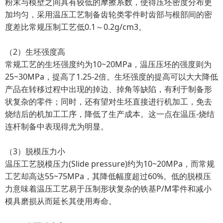
粉末与模壁之间具有较低的摩擦系数，使得压坯密度分布更
加均匀，采用温压工艺制备齿轮类零件时齿部与根部间的密
度差比常规压制工艺低0.1～0.2g/cm3。
（2）生坯强度高
常规工艺的生坯强度约为10~20MPa，温压压坯的强度则为
25~30MPa，提高了1.25-2倍。生坯强度的提高可以大大降低
产品在转移过程中出现的掉边、掉角等缺陷，有利于制备形
状复杂的零件；同时，还有望对生坯直接进行机加工，免去
烧结后的机加工工序，降低了生产成本。这一点在温压-烧结
连杆制备中表现得尤为明显。
（3）脱模压力小
温压工艺脱模压力(Slide pressure)约为10~20MPa，而常规
工艺却高达55~75MPa，其降低幅度超过60%。低的脱模压
力意味着温压工艺易于压制形状复杂的铁基P/M零件和减小
模具磨损从而延长其使用寿命。