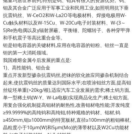
储量均居世界前列,特别是钨、钼具有很大的资源优势。钨、
钼及其合金广泛应用于军事工业和民用工业,如照明用抗下垂
抗震钨丝、W-CeO2和W-La2O等电极材料、焊接电极用W-
Cu触头材料以及W-15Cu、W-20Cu电子封装材料、W-(3～
5)Re热电偶以及γ辐射屏蔽、平衡锤、陀螺转子、各种穿甲弹
和手机震子等高比重合金等。
钽是钽电容器的关键材料,应用在电容器的钽粉、钽丝一直是
钽的第一大消耗领域。
我国难熔金属今后发展的重点是:
1)、高性能钨、钼合金
重点开发新型掺杂抗震钨丝,把铼的软化效应同掺杂机制结合
起来,使抗震钨丝的质量达到国际水平;在喷涂钼丝方面,提高钼
丝锭坯单重(>20kg/根),适应汽车工业发展的需求;稀土钨方面,
单一型稀土钨(W-Y、W-La电极)实现商品化生产;稀土钼方面,
用复合强化机制提高钼材的耐热性,改善钼材电性能;开发纯度
≥99.9999%的高纯钨和高纯钼,特种规格的钨材、钼材,钨
≥450mm,钼≥1000mm的特宽板材,直径≥100mm的粗钼棒材,
晶粒度小于10μm(W)和5μm(Mo)的薄带材以及W2Cu功能材