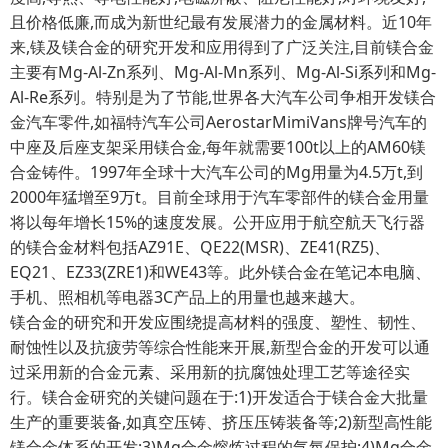
且价格低廉,而成为新世纪最有发展潜力的金属材料。近10年
来,镁及镁合金的研究开发和应用得到了广泛关注,目前镁合金
主要有Mg-Al-Zn系列、Mg-Al-Mn系列、Mg-Al-Si系列和Mg-
Al-Re系列。特别是为了节能,世界各大汽车公司争相开发镁合
金汽车零件,如福特汽车公司AerostarMimiVans牌号汽车的
中座及后座支架采用镁合金,每年就需要100t以上的AM60镁
合金铸件。1997年全球十大汽车公司的Mg用量为4.5万t,到
2000年猛增至9万t。目前全球用于汽车零部件的镁合金用量
将以每年增长15%的速度发展。公开应用于航空航天飞行器
的镁合金材料包括AZ91E、QE22(MSR)、ZE41(RZ5)、
EQ21、EZ33(ZRE1)和WE43等。此外镁合金在笔记本电脑、
手机、照相机等电器3C产品上的用量也越来越大。
镁合金的研究和开发应围绕提高材料的强度、塑性、韧性、
耐蚀性以及抗疲劳等综合性能来开展,新型合金的开发可以通
过采用新的合金元素、采用新的抗腐蚀处理工艺等途径实
行。镁合金研究的关键问题在于:1)开发适合于镁合金大批量
生产的重要装备,如真空压铸、挤压压铸装备等;2)新型高性能
镁合金体系的开发;3)Mg合金熔炼过程的气氛保护;4)Mg合金