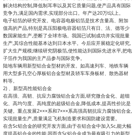
解决结构控制,降低制耳率以及其它质量问题,使产品具有国际
竞争力,满足国内需求,实现部分出口。年产达20万t以上。
电子铝箔的研究开发。电容器电极铝箔是技术含量高、附加
值高的产品,特别是高压阳极电容器铝箔只有日、法、德等少
数国家能生产,垄断了全球市场。我国已试制成功并实现批量
生产,其综合性能基本达到日本水平。今后应开展稳定化研究,
扩大生产规模;继续研究阴极箔,使性能达到国际先进水平,把电
子箔作为我国的主产品参与国际竞争。
陆地车辆用新型铝合金型材的开发。如高速列车、地铁车辆
用大型多孔空心厚板铝合金型材及轿车车身板材、散热器材
料等。
2) 、新型高性能铝合金
在高强、高韧、抗应力腐蚀铝合金方面,研究微合金化、超细
化、高均匀度、高纯度的超级铝合金,降低成本,提高性价比是
关键。重点发展2×××系和7×××系高强高韧抗应力腐蚀铝合金,
实现批量生产,质量满足飞机制造要求和国防建设需要。
在含Sc铝合金的研究开发方面,由于在铝合金中加入Sc,能大幅
度提高铝合金的性能,因而含Sc铝合金成为最有吸引力的新型