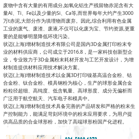
废物中含有大量的有用成分,如氧化铝生产残留物赤泥含有大
量Al、Ti、Fe以及少量的Si、Ca等,而世界每年大约产生3000
万t赤泥,大部分作为填埋物而废弃。因此,综合利用有色金属
工业的废气、废渣、废液,不仅可以化废为宝、节约资源,更重
要的是能够明显降低环境污染。
状迈(上海)增材制造技术有限公司是国内3D金属打印粉末专
业的材料供应商，公司成立于2016.8，是一家科技创新型企
业，专业致力于3D金属粉末耗材开发与工艺开发设计，为增
材制造提供材料应用技术解决方案。
状迈(上海)增材制造技术以金属3D打印镍基高温合金粉、钴
合金粉、钛合金粉、模具钢粉为核心，生产的球形金属合金
粉粒径超细、高纯度、低含氧量、高球形度、成分无偏析而
广泛用于航空航天、汽车电子和模具中。
状迈(上海)增材制造技术具备完善的产品研发和严格的粉末生
产控制能力，能满足苛刻环境中的粉末应用要求，为用户提
供高品质的合金球形粉，加快了高端球形粉国产化进程。