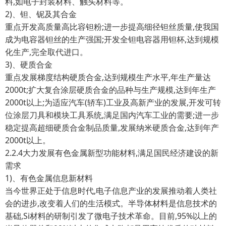
料,如电子封装材料、触头材料等。
2)、钽、铌及其合金
重点开发高质量高比容钽粉;进一步提高细径钽丝质量,使我国
成为电容器钽丝的生产强国;开发全钽电容器用钽杯,达到规模
化生产,完全取代进口。
3)、硬质合金
重点发展梯度结构硬质合金,达到规模生产水平,年生产量达
2000t;扩大复合涂层硬质合金的品种与生产规模,达到年生产
2000t以上;为适应汽车(轿车)工业及高新产业的发展,开发可转
位涂层刀具和模块工具系统,满足国内汽车工业的需要;进一步
稳定提高超细硬质合金制品质量,发展纳米硬质合金,达到年产
2000t以上。
2.2.4大力发展有色金属新型功能材料,满足国民经济建设的新
需求
1)、有色金属信息新材料
当今世界正处于信息时代,电子信息产业的发展推动着人类社
会的进步,改变着人们的生活模式。半导体材料是信息技术的
基础,Si材料的研制引发了微电子技术革命。目前,95%以上的