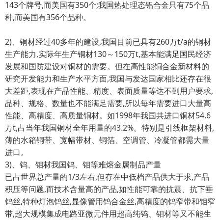
143个牌号,而美国有350个;我国热处理态铝合金只有75个品
种,而美国有356个品种。
2)、铜材经过40多年的建设,我国目前已具有260万t/a的铜材
生产能力,实际年生产铜材130～150万t,基本能满足国民经济
发展和国防建设对铜材的需要。但在高性能铜合金新材料的
研究开发能力和生产水平方面,我国与发达国家相比还存在很
大差距,表现在产品性能、精度、表面质量等达不到用户要求,
品种、规格、数量也不能满足需要,所以每年需要进口大量高
性能、高精度、高质量铜材。如1998年我国共进口铜材54.6
万t,占当年我国铜材全年用量的43.2%。特别是引线框架材料,
薄的水箱铜带、宽幅带材、铜箔、空调管、冷凝管都需大量
进口。
3)、钨、钼材我国钨、钼等难熔金属制品产量
已占世界总产量的1/3左右,但存在中低档产品供大于求,产品
积压等问题,而技术含量高的产品,如性能可靠的抗震、抗下垂
钨丝,特种灯泡钨丝,显像管用钨合金丝,高精度的钨窄带和钼窄
带,超大规模集成电路亚微元件用超高纯钨、钼材等又不能生