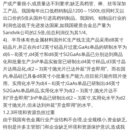
产或产量很小,或质量达不到要求;缺乏高档管、棒、丝等深加
工产品。我国每年出口低档钨制品1200～1500t,但同时又以
出口价的5倍从国外引进高档钨制品。我国钨、钼制品行业的
利润也远低于先进发达国家,如我国硬质合金总产量为
Sandvik公司的2.5倍,但总利润仅为其1/4。
4)、半导体有色金属材料国外IC生产线主流产品采用d8英寸
硅晶片,并正在向d12英寸硅晶片过渡;GaAs单晶的研制水平为
d(6～8)英寸,d4英寸和d6英寸Si2GaAs单晶已分别达到商品
化和批量生产;InP单晶实验室已研制出d4英寸样品,d3英寸晶
片达商品化,d(2～3)英寸抛光片已达外延“开盒即用”。而在国
内,单晶硅已具备d8英寸小批量生产能力,但目前只能作陪片使
用。实用化水平为d(4～6)英寸;GaAs单晶已研制出d4英寸
Si2GaAs单晶样品,实用化水平为d(2～3)英寸,抛光片达不
到“开盒即用”;InP单晶已研制出d(2～3)英寸,实用化水平为d2
英寸抛光片,但未达到外延“开盒即用”的水平。
1.2.3环境和资源负担过重
由于我国有色金属行业产业结构不合理,企业规模小,资金缺乏,
特别是许多主管部门和企业缺乏环境和资源保护意识,造成我