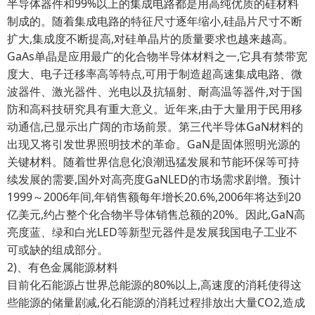
半导体器件和99%以上的集成电路都是用高纯优质的硅材料
制成的。随着集成电路的特征尺寸逐年缩小,硅晶片尺寸不断
扩大,集成度不断提高,对硅单晶片的质量要求也越来越高。
GaAs单晶是应用最广的化合物半导体材料之一,它具有禁带宽
度大、电子迁移率高等特点,可用于制造超高速集成电路、微
波器件、激光器件、光电以及抗辐射、耐高温等器件,对于国
防和高科技研究具有重大意义。近年来,由于大量用于民用移
动通信,已显示出广阔的市场前景。第三代半导体GaN材料的
出现又将引发世界照明技术的革命。GaN是固体照明光源的
关键材料。随着世界信息化浪潮迅猛发展和节能环保等可持
续发展的需要,国外对高亮度GaNLED的市场需求剧增。预计
1999～2006年间,年销售额每年增长20.6%,2006年将达到20
亿美元,约占整个化合物半导体销售总额的20%。因此,GaN高
亮度蓝、绿和白光LED等新型元器件是发展我国电子工业不
可或缺的组成部分。
2)、有色金属能源材料
目前化石能源占世界总能源的80%以上,高速度的消耗使得这
些能源的储量剧减,化石能源的消耗过程排放出大量CO2,造成