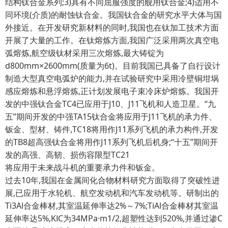
结构钛合金系列;3)具有不同屈服强度的舰用钛合金;4)适用不
同环境(介质)的耐蚀钛合金。我国钛合金的研究水平大体与国
外接近。在开发研究新材料的同时,我国也在钛加工技术方面
开展了大量的工作。在钛熔炼方面,我国广泛采用两次真空电
弧熔炼,航空级钛材采用三次熔炼,最大铸锭为
d800mm×2600mm(质量为6t)。目前我国已具备了自行设计
制造大型真空电弧炉的能力,并在试验研究中采用冷壁铜坩埚
感应熔炼和悬浮熔炼,正计划发展电子束冷床炉熔炼。我国开
发的中强钛合金TC4已应用于J10、J11飞机和人造卫星。“九
五”期间开发的中强TA15钛合金将应用于J11飞机的承力件、
钣金、型材、铸件,TC18将用作J11系列飞机的承力构件,开发
的TB8超高强钛合金将用作J11系列飞机后机身;“十五”期间开
发的高强、高韧、损伤容限型TC21
将应用于未来战斗机的重要承力件和钣金。
过去10年,我国在金属间化合物材料研究方面取得了突破性进
展,已应用于水轮机、航空发动机和汽车发动机等。研制出的
Ti3Al合金棒材,其室温延伸率达2%～7%;TiAl合金棒材其室温
延伸率达5%,KⅠC为34MPa·m1/2,超塑性达到520%,并通过渗C