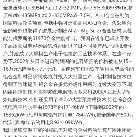
应标准的水平,并能提供小批量产品。研制的喷射沉积8009合
金挤压棒σb=395MPa,σ0.2=320MPa,δ=7.5%;8009/3%TiC挤
压棒σb=435MPa,σ0.2=330MPa,δ=7.0%。Al-Li合金被列为
国家科技攻关项目,包括中强可焊和高强Al-Li合金。含Sc铝合
金的研究也取得了进展,研制出Al-Zn-Mg-Sc-Zr合金板材,其性
能与俄罗斯的01970合金性能相当。我国在近年已成功开发
了高压阳极电容器铝箔,性能超过了日本同类产品,已能批量生
产,并建成了大规模生产电子铝箔的工艺技术体系。在这种形
势下,2002年从日本进口到我国的电容铝箔的价格被迫从15～
16万元/t降至6～7万元/t。高速列车和地铁车辆用大型高性能
铝合金型材已研制成功,并投入大批量生产。铝材制备技术也
得到了迅速提升,铝合金在多元外场作用瞬时连续大变形下,凝
固组织控制技术取得突破;电解铝大多采用200kA以上大型预
焙电解技术,个别还采用了350kA大型预焙槽技术;铝锭综合交
流电耗平均水平由1978年的17146kW·h下降到2002年的
15362kW·h/t,即每吨铝节约用电1784kW·h,按全国年产500万
t铝计算,每年节约用电8.92×109kW·h。
我国是镁资源丰富的国家,但对镁合金材料的研究与应用还处