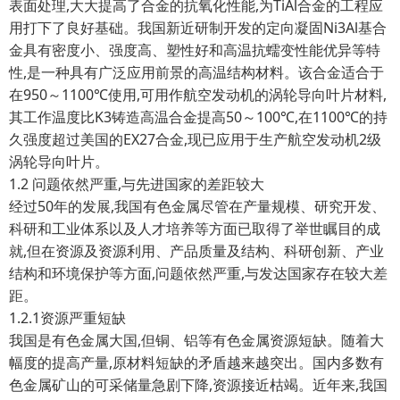
表面处理,大大提高了合金的抗氧化性能,为TiAl合金的工程应
用打下了良好基础。我国新近研制开发的定向凝固Ni3Al基合
金具有密度小、强度高、塑性好和高温抗蠕变性能优异等特
性,是一种具有广泛应用前景的高温结构材料。该合金适合于
在950～1100℃使用,可用作航空发动机的涡轮导向叶片材料,
其工作温度比K3铸造高温合金提高50～100℃,在1100℃的持
久强度超过美国的EX27合金,现已应用于生产航空发动机2级
涡轮导向叶片。
1.2 问题依然严重,与先进国家的差距较大
经过50年的发展,我国有色金属尽管在产量规模、研究开发、
科研和工业体系以及人才培养等方面已取得了举世瞩目的成
就,但在资源及资源利用、产品质量及结构、科研创新、产业
结构和环境保护等方面,问题依然严重,与发达国家存在较大差
距。
1.2.1资源严重短缺
我国是有色金属大国,但铜、铝等有色金属资源短缺。随着大
幅度的提高产量,原材料短缺的矛盾越来越突出。国内多数有
色金属矿山的可采储量急剧下降,资源接近枯竭。近年来,我国