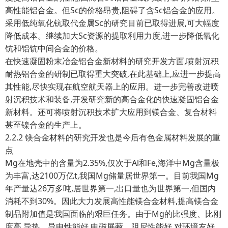
高性能铝合金。但Sc的价格昂贵,阻碍了含Sc铝合金的应用。
采用低纯氧化钪取代金属Sc的研究目前已取得进展,可大幅度
降低成本。继续加大Sc资源的提取利用力度,进一步降低氧化
钪和铝钪中间合金的价格。
在快速凝固粉末冶金铝合金新材料的研究开发方面,喷射沉积
耐热铝合金的研制已取得重大突破,在此基础上,应进一步提高
其性能,尽快实现在航空航天器上的应用。进一步完善改进喷
射沉积技术和装备,开发研究新的高合金化的快速凝固铝合金
新材料。还可将喷射沉积技术扩大应用到镁合金、复合材料
甚至镍合金的生产上。
2.2.2 镁合金材料的研究开发也是今后有色金属材料发展的重
点
Mg在地壳中的含量为2.35%,仅次于Al和Fe,海洋中Mg含量极
为丰富,达2100万亿t,我国Mg储量居世界第一。目前我国Mg
年产量达26万多吨,居世界第一,出口量也为世界第一,但国内
消耗不到30%。因此大力发展高性能镁合金材料,提高镁合金
制品附加值是我国面临的艰巨任务。由于Mg的比强度、比刚
度高,导热、导电性能好,电磁屏蔽、阻尼性能好,对环境友好,