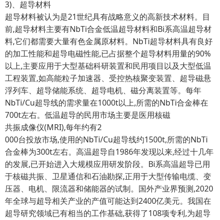
3)、超导材料
超导材料被认为是21世纪具有战略意义的高新技术材料。目
前,超导材料主要有NbTi合金低温超导材料和Bi系高温超导材
料,它们都需要大量有色金属原材料。NbTi超导材料具有良好
的加工性能和超导电磁性能,已占据整个超导材料用量的90%
以上,主要应用于大型基础科研装置和民用项目以及大型低温
工程装置,如高能粒子加速器、受控热核聚变装置、超导磁悬
浮列车、超导储能系统、超导电机、磁分离装置等。每年
NbTi/Cu超导线的需求量在1000t以上,所需的NbTi合金棒在
700t左右。低温超导的民用市场主要是医用核磁
共振成像仪(MRI),每年约有2
000台投放市场,使用的NbTi/Cu超导线约1500t,所需的NbTi
合金棒为300t左右。高温超导自1986年发现以来,经过十几年
的发展,已开始进入大规模应用研发阶段。Bi系高温超导已用
于核磁共振、卫星通信和石油勘探,正用于大型传输电缆、变
压器、电机、限流器和储能器的试制。国外产业界预测,2020
年全球与超导相关产业的产值可能达到2400亿美元。我国在
超导研究领域已有相当的工作基础,获得了108项专利,为超导