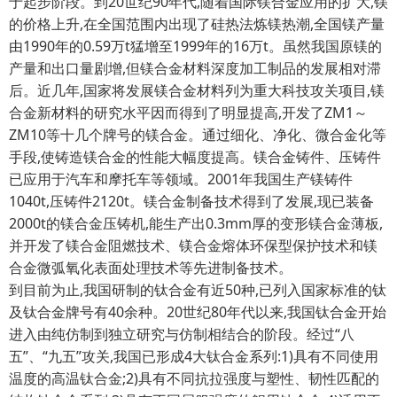
于起步阶段。到20世纪90年代,随着国际镁合金应用的扩大,镁
的价格上升,在全国范围内出现了硅热法炼镁热潮,全国镁产量
由1990年的0.59万t猛增至1999年的16万t。虽然我国原镁的
产量和出口量剧增,但镁合金材料深度加工制品的发展相对滞
后。近几年,国家将发展镁合金材料列为重大科技攻关项目,镁
合金新材料的研究水平因而得到了明显提高,开发了ZM1～
ZM10等十几个牌号的镁合金。通过细化、净化、微合金化等
手段,使铸造镁合金的性能大幅度提高。镁合金铸件、压铸件
已应用于汽车和摩托车等领域。2001年我国生产镁铸件
1040t,压铸件2120t。镁合金制备技术得到了发展,现已装备
2000t的镁合金压铸机,能生产出0.3mm厚的变形镁合金薄板,
并开发了镁合金阻燃技术、镁合金熔体环保型保护技术和镁
合金微弧氧化表面处理技术等先进制备技术。
到目前为止,我国研制的钛合金有近50种,已列入国家标准的钛
及钛合金牌号有40余种。20世纪80年代以来,我国钛合金开始
进入由纯仿制到独立研究与仿制相结合的阶段。经过“八
五”、“九五”攻关,我国已形成4大钛合金系列:1)具有不同使用
温度的高温钛合金;2)具有不同抗拉强度与塑性、韧性匹配的