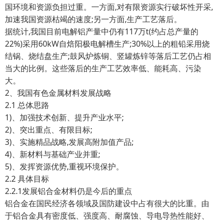
国环境和资源负担过重。一方面,对有限资源实行破坏性开采,
加速我国资源枯竭的速度;另一方面,生产工艺落后。
据统计,我国目前电解铝产量中仍有117万t(约占总产量的
22%)采用60kW自焙阳极电解槽生产;30%以上的粗铅采用烧
结锅、烧结盘生产;鼓风炉炼铜、竖罐炼锌等落后工艺仍占相
当大的比例。这些落后的生产工艺效率低、能耗高、污染
大。
2、我国有色金属材料发展战略
2.1 总体思路
1)、加强技术创新、提升产业水平;
2)、突出重点、有限目标;
3)、实施精品战略,发展高附加值产品;
4)、新材料与基础产业并重;
5)、发挥资源优势,重视环境保护。
2.2 具体目标
2.2.1发展铝合金材料仍是今后的重点
铝合金在国民经济各领域及国防建设中占有很大的比重。由
于铝合金具有密度低、强度高、耐腐蚀、导电导热性能好、