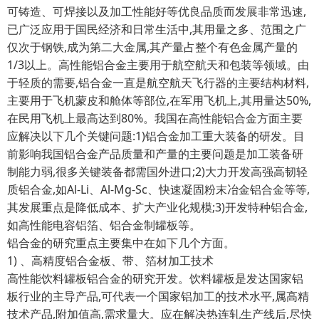
可铸造、可焊接以及加工性能好等优良品质而发展非常迅速,
已广泛应用于国民经济和日常生活中,其用量之多、范围之广
仅次于钢铁,成为第二大金属,其产量占整个有色金属产量的
1/3以上。高性能铝合金主要用于航空航天和包装等领域。由
于轻质的需要,铝合金一直是航空航天飞行器的主要结构材料,
主要用于飞机蒙皮和舱体等部位,在军用飞机上,其用量达50%,
在民用飞机上最高达到80%。我国在高性能铝合金方面主要
应解决以下几个关键问题:1)铝合金加工重大装备的研发。目
前影响我国铝合金产品质量和产量的主要问题是加工装备研
制能力弱,很多关键装备都需国外进口;2)大力开发高强高韧轻
质铝合金,如Al-Li、Al-Mg-Sc、快速凝固粉末冶金铝合金等等,
其发展重点是降低成本、扩大产业化规模;3)开发特种铝合金,
如高性能电容铝箔、铝合金制罐板等。
铝合金的研究重点主要集中在如下几个方面。
1) 、高精度铝合金板、带、箔材加工技术
高性能饮料罐板铝合金的研究开发。饮料罐板是发达国家铝
板行业的主导产品,可代表一个国家铝加工的技术水平,属高精
技术产品,附加值高,需求量大。应在解决热连轧生产线后,尽快