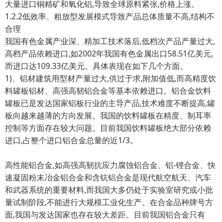
大量进口铜精矿和氧化铝,导致全球原料紧张,价格上涨。
1.2.2低效率、粗放型发展模式导致产品总体质量不高,结构不
合理
我国有色金属产业深、精加工技术落后,低档次产品产量过大,
高档产品依赖进口,如2002年我国有色金属出口58.51亿美元,
而进口达109.33亿美元。具体表现在如下几个方面。
1)、铝材建筑用型材产量过大,供过于求,附加值低,而高精度饮
料罐板铝材、高强高韧铝合金等基本依赖进口。铝合金饮料
罐板已是发达国家铝板行业的主导产品,技术难度不断提高,罐
板向越来越薄的方向发展。我国的饮料罐板在精度、制耳率
控制等方面存在较大问题。目前我国饮料罐板绝大部分依赖
进口,占整个进口铝合金总量的近1/3。
高性能铝合金,如高强高韧抗应力腐蚀铝合金、铝-锂合金、快
速凝固粉末冶金铝合金和含钪铝合金是现代航空航天、汽车
和武器系统的重要材料,而我国大多仍处于实验室研究或小批
量试制阶段,不能进行大规模工业化生产。在合金品种牌号方
面,我国与发达国家也存在较大差距。目前我国铝合金只有