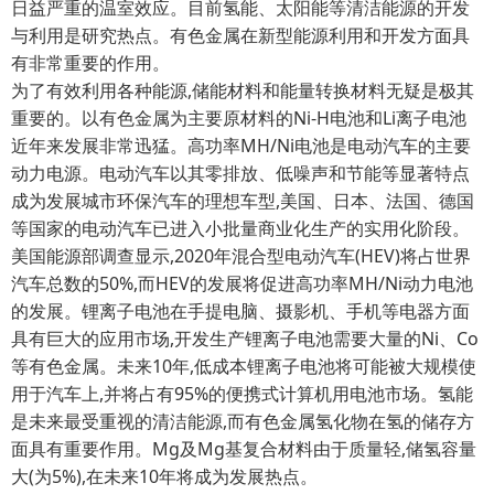
日益严重的温室效应。目前氢能、太阳能等清洁能源的开发
与利用是研究热点。有色金属在新型能源利用和开发方面具
有非常重要的作用。
为了有效利用各种能源,储能材料和能量转换材料无疑是极其
重要的。以有色金属为主要原材料的Ni-H电池和Li离子电池
近年来发展非常迅猛。高功率MH/Ni电池是电动汽车的主要
动力电源。电动汽车以其零排放、低噪声和节能等显著特点
成为发展城市环保汽车的理想车型,美国、日本、法国、德国
等国家的电动汽车已进入小批量商业化生产的实用化阶段。
美国能源部调查显示,2020年混合型电动汽车(HEV)将占世界
汽车总数的50%,而HEV的发展将促进高功率MH/Ni动力电池
的发展。锂离子电池在手提电脑、摄影机、手机等电器方面
具有巨大的应用市场,开发生产锂离子电池需要大量的Ni、Co
等有色金属。未来10年,低成本锂离子电池将可能被大规模使
用于汽车上,并将占有95%的便携式计算机用电池市场。氢能
是未来最受重视的清洁能源,而有色金属氢化物在氢的储存方
面具有重要作用。Mg及Mg基复合材料由于质量轻,储氢容量
大(为5%),在未来10年将成为发展热点。