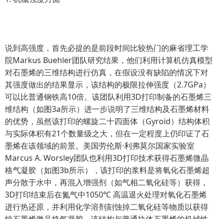
说到高强度，首先必提的是前段时间比较热门的麻省理工学
院Markus Buehler团队研究结果，他们利用计算机仿真模型
对石墨烯的三维结构进行仿真，在假设没有缺陷的情况下对
其强度做出的结果显示，该结构的极限拉伸强度（2.7GPa）
可以比普通钢铁高10倍。该团队利用3D打印制备的石墨烯三
维结构（如图3a所示）进一步说明了三维结构及石墨烯材料
的优势，虽然该打印的螺旋二十四面体（Gyroid）结构体积
与实际体积有21个数量级之大，但在一定程度上仍印证了石
墨烯在该领域的前景。美国劳伦斯·利弗莫尔国家实验室
Marcus A. Worsley团队也利用3D打印技术获得石墨烯微晶
格气凝胶（如图3b所示），该打印的浆料是将氧化石墨烯超
声分散于水中，再混入增强剂（如气相二氧化硅等）获得，
3D打印结束后在氮气中1050℃ 高温退火处理对氧化石墨烯
进行热还原，并利用化学溶剂刻蚀掉二氧化硅等物质以获得