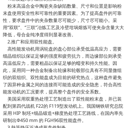
粉末高温合金中陶瓷夹杂缺陷数量、尺寸和位置是影响粉
末盘使用安全性和可靠性的重要因素。为了提高盘件的可靠
性，要求盘件中的夹杂数量尽可能少，尺寸尽可能小。采
用“双联”、“三联”冶炼工艺及冷壁坩埚熔炼可使夹杂含量大大
降低，母合金纯净度得到显著改善。
2.推广和应用双性能盘。
高性能发动机用涡轮盘的盘心部位承受低温高应力，需要
细晶组织以保证足够的强度和疲劳抗力，而边缘部位则承受
高温低应力，需要粗晶以保证足够的蠕变和持久性能。因
此，采用同一种合金制备出轮缘和轮毂部位具有不同显微组
织的双组织、双性能盘成为目前的研究热点，这种盘件避免
了因异种金属之间的连接而可能造成的安全隐患，符合高性
能发动机的工况要求，提高整个盘件的安全系数。
美国采用双重热处理工艺制造出了双性能粉末盘，并已装
配到第四代战机 F22的 F119型发动机上。我国钢铁研究总院
采用 HIP 制坯+细晶锻造+梯度热处理工艺路线，在国内率先
研制出Φ450 mm 的 FGH96双性能盘件。
3.熱等静压近净成形盘件制备。