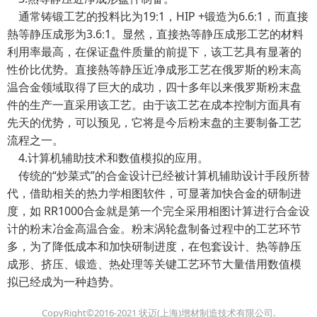
通常铸锻工艺的投料比为19∶1，HIP +锻造为6.6∶1，而直接
熱等静压成形为3.6∶1。显然，直接热等静压成形工艺的材料
利用率最高，在保证盘件质量的前提下，该工艺具有显著的
性价比优势。直接熱等静压近净成形工艺在俄罗斯的粉末高
温合金领域取得了巨大的成功，四十多年以来俄罗斯粉末盘
件的生产一直采用该工艺。由于该工艺在成本控制方面具有
先天的优势，可以预见，它将是今后粉末盘的主要制备工艺
流程之一。
4.计算机辅助技术和数值模拟的应用。
传统的“炒菜式”的合金设计已经被计算机辅助设计手段所替
代，借助相关的热力学相图软件，可显著加快合金的研制进
度，如 RR1000合金就是第一个完全采用相图计算进行合金设
计的粉末冶金高温合金。粉末涡轮盘制备过程中的工艺环节
多，为了降低成本和加快研制进度，在包套设计、热等静压
成形、挤压、锻造、热处理等关键工艺环节大量借用数值模
拟已经成为一种趋势。
CopyRight©2016-2021 状迈(上海)增材制造技术有限公司.