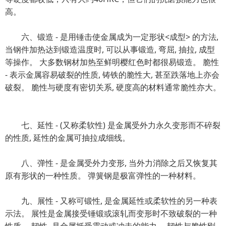
高。
六、锻造 - 是用锤击使金属成为一定形状<成型> 的方法,
当钢件加热达到锻造温度时, 可以从事锻造, 弯屈, 抽拉, 成型
等操作。 大多数钢材加热至鲜明樱红色时都很易锻造。 脆性
- 表示金属容易破裂的性质, 铸铁的脆性大, 甚至跌落地上亦会
破裂。 脆性与硬度有密切关系, 硬度高的材料通常脆性亦大。
七、延性 - (又称柔软性) 是金属受外力永久变形而不碎裂
的性质, 延性的金属可抽拉成细线。
八、弹性 - 是金属受外力变形, 当外力消除之后又恢复其
原有形状的一种性质。 弹簧钢是极富弹性的一种材料。
九、展性 - 又称可锻性, 是金属延性或柔软性的另一种表
示法。 展性是金属接受锤锻或滚轧而变形时不致破裂的一种