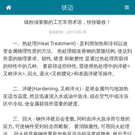
状迈
锻粉须掌握的工艺常用术语，快快吸收！
发布时间：2017-03-29
一、热处理(Heat Treatment) - 是利用加热和冷却以改
变金属物理性质的方法。 热处理能改善钢的显微结构, 使达到
所需的物理要求。韧性, 硬度 和耐磨性 是通过热处理而获得
的特性中的几种。 要获得这些特性, 需使用热处理中的淬硬<
又称淬火>, 回火, 退火<又称朡化>和表面淬硬等操作。
二、淬硬(Hardening, 又称淬火) - 是将金属均匀地加热
至适当温度, 然后迅速浸入水或油中急冷, 或在空气中或冷冻
区中冷却, 使金属获得所需要的硬度。
三、回火 - 钢件淬硬后会变脆, 同时由淬火急冷而引致的
应力, 可使钢件受到轻击而断裂。 要消除脆性, 可用回火处理
法。 回火就是将钢件重新加热至适当的温度或颜色, 然后予以