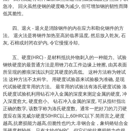
急冷。 回火虽然使钢的硬度略为减少, 但可增加钢的韧性而降
低其脆性。
四、退火 - 退火是消除钢件的内在应力和勒化钢件的方
法。 退火法是将钢件加热至高於临界温度, 然后放入乾灰, 石
灰, 石棉或封闭在炉内, 令它慢慢冷却。
五、硬度(HRC) - 是材料抵抗外物刺入的一种能力。试验
钢铁硬度的最普通方法是用锉刀在工件边缘上锉擦, 由其表面
所呈现的擦痕深浅以判定其硬度的高低。 这种方法称为锉试
法 这种方法不太科学。 用硬度试验器来试验极为准确, 是现
代试验硬度常用的方法。 最常用的试验法有洛氏硬度试验 洛
氏硬度试验机利用钻石冲入金属的深度来测定金属的硬度, 冲
入深度愈大, 硬度愈小。 钻石冲入金属的深度, 可从指针指出
正确的数字, 该数字称为洛氏硬度数。通常一把好刀的刀刃硬
度应在落克威尔硬度50HRC以上,60HRC以下.简而言之,硬度
越高,抗磨损能力越高,但脆性也约大.非钢合金，象钨铬钴合金
等硬度都较低，只有大约40HRC，但它们的抗磨损能力也很