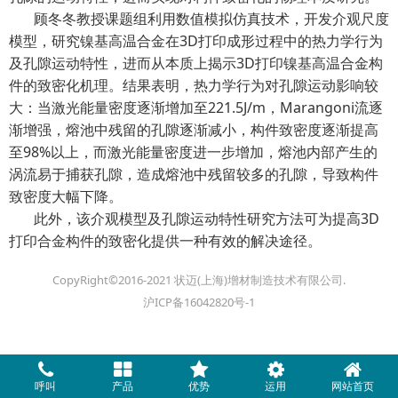
顾冬冬教授课题组利用数值模拟仿真技术，开发介观尺度
模型，研究镍基高温合金在3D打印成形过程中的热力学行为
及孔隙运动特性，进而从本质上揭示3D打印镍基高温合金构
件的致密化机理。结果表明，热力学行为对孔隙运动影响较
大：当激光能量密度逐渐增加至221.5J/m，Marangoni流逐
渐增强，熔池中残留的孔隙逐渐减小，构件致密度逐渐提高
至98%以上，而激光能量密度进一步增加，熔池内部产生的
涡流易于捕获孔隙，造成熔池中残留较多的孔隙，导致构件
致密度大幅下降。
此外，该介观模型及孔隙运动特性研究方法可为提高3D
打印合金构件的致密化提供一种有效的解决途径。
CopyRight©2016-2021 状迈(上海)增材制造技术有限公司.
沪ICP备16042820号-1
呼叫
产品
优势
运用
网站首页