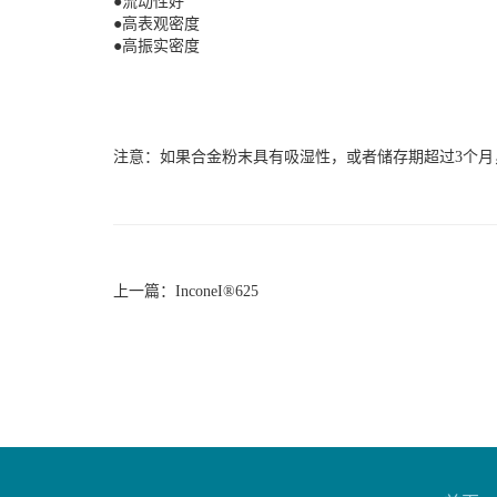
●
流动性好
●
高表观密度
●
高振实密度
注意：如果合金粉末具有吸湿性，或者储存期超过
3个
上一篇：
InconeI®625