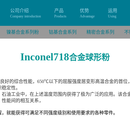
公司介绍
产品
优势
运用
Company introduction
Products
Advantage
Using
镍基合金系列粉
钴基合金系列
精密合金系列
不
Inconel718
合金球形粉
内具有良好的综合性能，650℃以下的屈服强度居变形高温合金的
织稳定性。
、石油工业中，在上述温度范围内获得了极为广泛的应用。
该合
、性能间的相互关系，
程，就能获得可满足不同强度级别和使用要求的各种零件。