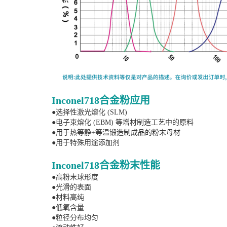
Inconel718合金粉应用
●
选择性激光熔化
(SLM)
●
电子束熔化
(EBM) 等增材制造工艺中的原料
●
用于热等静
+等温锻造制成品的粉末母材
●
用于特殊用途添加剂
Inconel718合金粉末性能
●
高粉末球形度
●
光滑的表面
●
材料高纯
●
低氧含量
●
粒径分布均匀