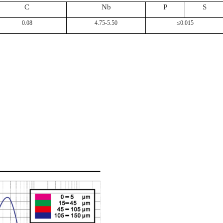
C
Nb
P
S
0.08
4.75-5.50
≤0.015