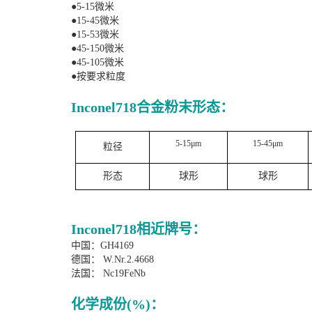
●
5-15微米
●
15-45微米
●
15-53微米
●
45-150微米
●
45-105微米
●
按要求粒度
Inconel718
合金粉末形态
：
5-15μm
15-45μm
粒径
形态
球形
球形
Inconel718
相近牌号：
中国：
GH4169
德国：
W.Nr.2.4668
法国：
Nc19FeNb
化学成份
(%)：