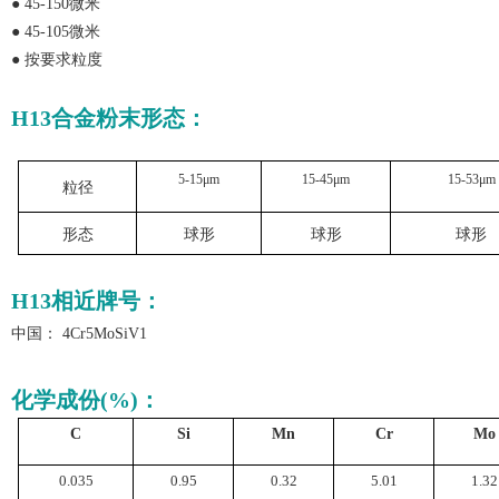
●
45-150微米
●
45-105微米
●
按要求粒度
H13
合金粉末形态
：
5-15μm
15-45μm
15-53μm
粒径
形态
球形
球形
球形
H13
相近牌号：
中国：
4Cr5MoSiV1
化学成份(%)：
C
Si
Mn
Cr
Mo
0.035
0.95
0.32
5.01
1.32