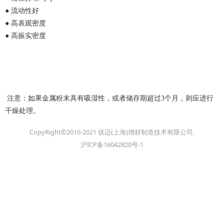
●
流动性好
●
高表观密度
●
高振实密度
注意：如果
金属
粉末具有吸湿性，或者储存期超过
3个月，则应进行
干燥处理
。
CopyRight©2016-2021 状迈(上海)增材制造技术有限公司.
沪ICP备16042820号-1