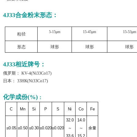
4J33合金粉末形态
：
5-15μm
15-45μm
15-53μm
粒径
形态
球形
球形
球形
4J33
相近牌号：
俄罗斯：
KV-4(Ni33Co17)
日本：
33HК(Ni33Co17)
化学成份
(%)
：
C
Mn
Si
P
S
Ni
Co
Fe
32.0
14.0
≤0.05
≤0.50
≤0.30
≤0.020
≤0.020
～
～
余量
33.6
15.2