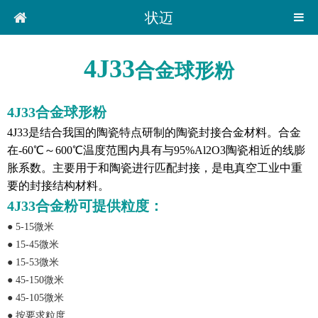
状迈
4J33
合金球形粉
4J33合金球形粉
4J33是结合我国的陶瓷特点研制的陶瓷封接合金材料。合金
在-60℃～600℃温度范围内具有与95%Al2O3陶瓷相近的线膨
胀系数。主要用于和陶瓷进行匹配封接，是电真空工业中重
要的封接结构材料。
4J33合金粉可提供粒度：
●
5-15微米
●
15-45微米
●
15-53微米
●
45-150微米
●
45-105微米
●
按要求粒度