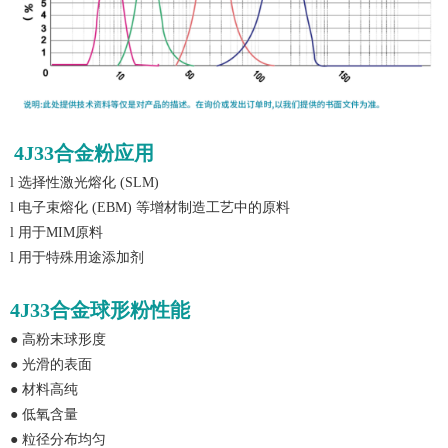
4J33合金粉应用
l
选择性激光熔化
(SLM)
l
电子束熔化
(EBM) 等增材制造工艺中的原料
l
用于
MIM原料
l
用于特殊用途添加剂
4J33合金球形粉性能
●
高粉末球形度
●
光滑的表面
●
材料高纯
●
低氧含量
●
粒径分布均匀