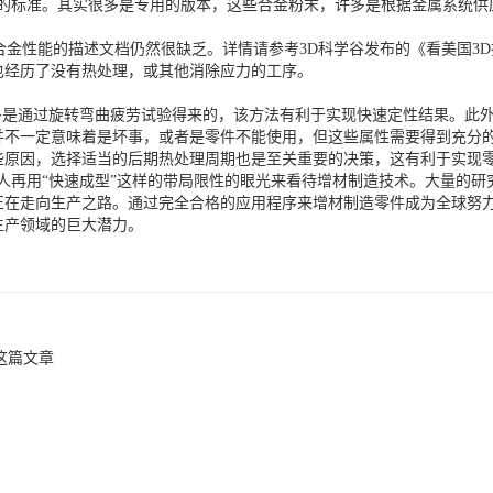
标准。其实很多是专用的版本，这些合金粉末，许多是根据金属系统供
性能的描述文档仍然很缺乏。详情请参考3D科学谷发布的《看美国3D
也经历了没有热处理，或其他消除应力的工序。
是通过旋转弯曲疲劳试验得来的，该方法有利于实现快速定性结果。此外
并不一定意味着是坏事，或者是零件不能使用，但这些属性需要得到充分
些原因，选择适当的后期热处理周期也是至关重要的决策，这有利于实现
再用“快速成型”这样的带局限性的眼光来看待增材制造技术。大量的研
在走向生产之路。通过完全合格的应用程序来增材制造零件成为全球努力的
生产领域的巨大潜力。
这篇文章