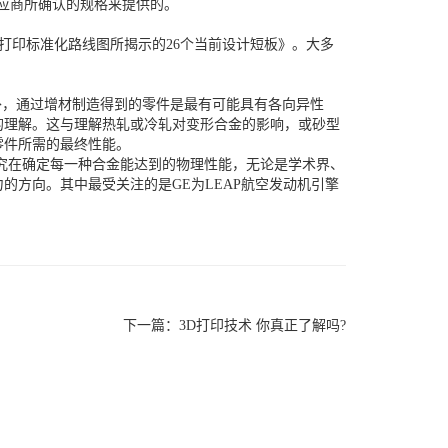
应商所确认的规格来提供的。
打印标准化路线图所揭示的26个当前设计短板》。大多
，通过增材制造得到的零件是最有可能具有各向异性
的理解。这与理解热轧或冷轧对变形合金的影响，或砂型
零件所需的最终性能。
究在确定每一种合金能达到的物理性能，无论是学术界、
方向。其中最受关注的是GE为LEAP航空发动机引擎
下一篇：
3D打印技术 你真正了解吗?