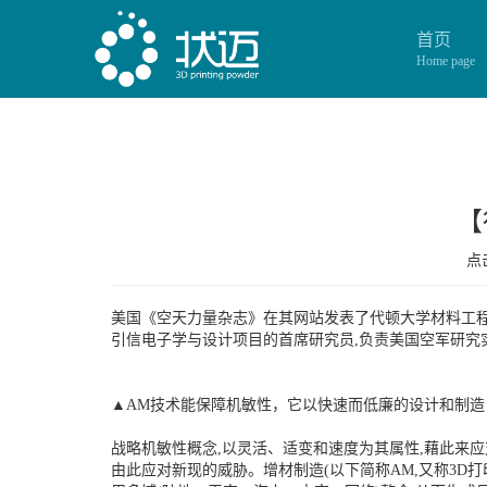
首页
Home page
【
点击
美国《空天力量杂志》在其网站发表了代顿大学材料工程
引信电子学与设计项目的首席研究员,负责美国空军研究
▲AM技术能保障机敏性，它以快速而低廉的设计和制
战略机敏性概念,以灵活、适变和速度为其属性,藉此来
由此应对新现的威胁。增材制造(以下简称AM,又称3D