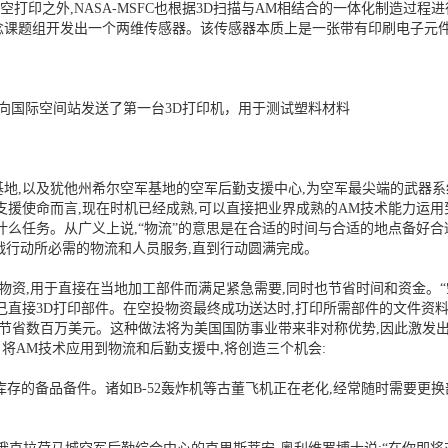
太空打印之外,NASA-MSFC也根据3D扫描与AM相结合的一体化制造过
概念课题组开发出一个两维传感器。该传感器本质上是一张带有印刷电子元
月向国际空间站发送了第一台3D打印机，用于测试塑料材料
地,以及犹他州希尔空军基地的空军后勤支援中心,为空军最尖端的武器
支援使命而言,现在时机已经成熟,可以直接把业界成熟的AM技术能力运用
什么任务。从广义上说,“物流”的意思是在合适的时间与合适的地点备好合
战行动所必需的物流和人员服务,直到行动圆满完成。
物资,用于直接在当地加工部件而满足紧急需要,同时也节省时间和资金。“
己直接3D打印部件。在空投物资最终成功送达时,打印所需部件的文件资
也节省数百万美元。这种做法将为美国国防事业带来非对称优势,因此激发出
将AM技术应用到物流和后勤支援中,将创造三个机会:
库存的备品备件。诸如B-52轰炸机等古董飞机正在老化,经常随时需要更