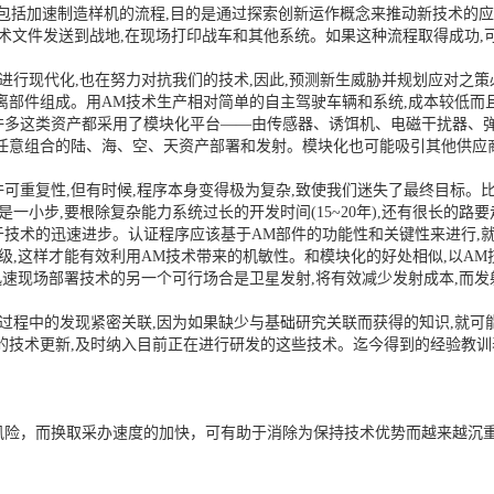
还包括加速制造样机的流程,目的是通过探索创新运作概念来推动新技术的应
技术文件发送到战地,在现场打印战车和其他系统。如果这种流程取得成功,
进行现代化,也在努力对抗我们的技术,因此,预测新生威胁并规划应对之
离部件组成。用AM技术生产相对简单的自主驾驶车辆和系统,成本较低而且
许多这类资产都采用了模块化平台——由传感器、诱饵机、电磁干扰器、
任意组合的陆、海、空、天资产部署和发射。模块化也可能吸引其他供应商
可重复性,但有时候,程序本身变得极为复杂,致使我们迷失了最终目标。比
小步,要根除复杂能力系统过长的开发时间(15~20年),还有很长的路要
于技术的迅速进步。认证程序应该基于AM部件的功能性和关键性来进行,就
级,这样才能有效利用AM技术带来的机敏性。和模块化的好处相似,以AM
迅速现场部署技术的另一个可行场合是卫星发射,将有效减少发射成本,而
发过程中的发现紧密关联,因为如果缺少与基础研究关联而获得的知识,就
的技术更新,及时纳入目前正在进行研发的这些技术。迄今得到的经验教训
风险，而换取采办速度的加快，可有助于消除为保持技术优势而越来越沉