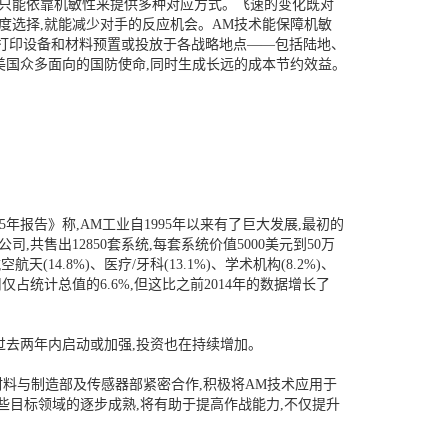
决,只能依靠机敏性来提供多种对应方式。飞速的变化既对
度选择,就能减少对手的反应机会。AM技术能保障机敏
D打印设备和材料预置或投放于各战略地点——包括陆地、
美国众多面向的国防使命,同时生成长远的成本节约效益。
报告》称,AM工业自1995年以来有了巨大发展,最初的
司,共售出12850套系统,每套系统价值5000美元到50万
(14.8%)、医疗/牙科(13.1%)、学术机构(8.2%)、
用仅占统计总值的6.6%,但这比之前2014年的数据增长了
过去两年内启动或加强,投资也在持续增加。
材料与制造部及传感器部紧密合作,积极将AM技术应用于
些目标领域的逐步成熟,将有助于提高作战能力,不仅提升