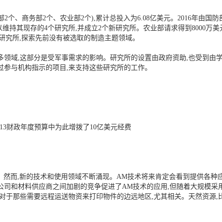
源部2个、商务部2个、农业部2个),累计总投入为6.08亿美元。2016年
元,以维持其现存的4个研究所,并成立2个新研究所。农业部请求得到8000
个研究所,探索先前没有被选取的制造主题领域。
多领域,这部分是受军事需求的影响。研究所的设置由政府资助,也受到由
过参与机构指示的项目,来支持这些研究所的工作。
013财政年度预算中为此增拨了10亿美元经费
。然而,新的技术和使用领域不断涌现。AM技术将来肯定会看到提供各种
公司和材料供应商之间加剧的竞争促进了AM技术的应用,但随着大规模采
考对于那些需要远程运送物资来打印物件的边远地区,尤其相关。天然资源,