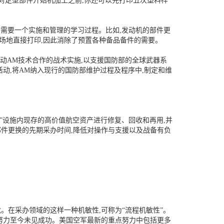
对定型部件开始机加工之前,你还可以先打印五次塑料样
,需要一个实施和管理的学习过程。比如,发动机的部件更
场地直接打印,因此消除了预置各种备品备件的需要。
推动AM技术合作的战术实施,以支援国防部的全球武器系
活动,将AM纳入现行的国防部维护过程及程序中,制定和维
”设施内现存的高价值航空资产进行修复、回收和再用,并
件更换的先期采办时间,降低对操作与支援以及战备有负
。在采办领域的这样一种机敏性,可称为“流程机敏性”。
项努力至今未见成功。美国空军最新的重点努力中包括更多