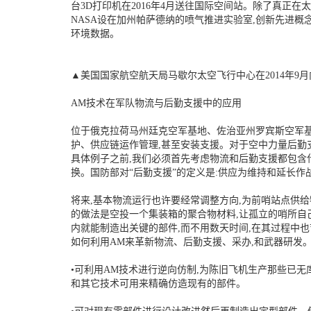
台3D打印机在2016年4月送往国际空间站。除了真正在
NASA设在加州帕萨德纳的喷气推进实验室,创新先进
环境数据。
▲美国国家航空航天局马歇尔太空飞行中心在2014年9
AM技术在军队物流与后勤支援中的应用
位于俄克拉荷马州廷克空军基地、佐治亚州罗宾斯空军基
护、供应链运作管理,甚至安装支援。对于空中力量后勤
具体例子之前,我们必须首先考虑物流和后勤支援都包含
换。国防部对“后勤支援”的定义是:供应为维持和延长作
将来,基本物流运行也许要经常调整方向,为前哨站点供给
的做法是空投一个集装箱的聚合物材料,让孤立的哨所自
内就能制造出关键的部件,而不用数天时间,在其过程中
如何利用AM来革新物流、后勤支援、采办,和武器研发。
•可利用AM技术进行逆向仿制,为陈旧飞机生产那些已无
和其它技术可用来精确仿造现有的部件。