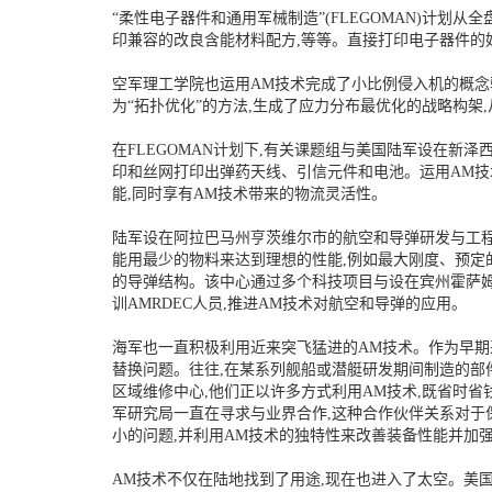
“柔性电子器件和通用军械制造”(FLEGOMAN)计划
印兼容的改良含能材料配方,等等。直接打印电子器件的
空军理工学院也运用AM技术完成了小比例侵入机的概念
为“拓扑优化”的方法,生成了应力分布最优化的战略构
在FLEGOMAN计划下,有关课题组与美国陆军设在新
印和丝网打印出弹药天线、引信元件和电池。运用AM技
能,同时享有AM技术带来的物流灵活性。
陆军设在阿拉巴马州亨茨维尔市的航空和导弹研发与工程中
能用最少的物料来达到理想的性能,例如最大刚度、预定的
的导弹结构。该中心通过多个科技项目与设在宾州霍萨姆的
训AMRDEC人员,推进AM技术对航空和导弹的应用。
海军也一直积极利用近来突飞猛进的AM技术。作为早期
替换问题。往往,在某系列舰船或潜艇研发期间制造的部
区域维修中心,他们正以许多方式利用AM技术,既省时省
军研究局一直在寻求与业界合作,这种合作伙伴关系对于
小的问题,并利用AM技术的独特性来改善装备性能并加
AM技术不仅在陆地找到了用途,现在也进入了太空。美国国