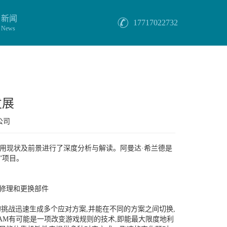
新闻
17717022732
News
发展
公司
用现状及前景进行了深度分析与解读。阿曼达·希兰德是
”项目。
修理和更换部件
挑战迅速生成多个应对方案,并能在不同的方案之间切换,
,AM有可能是一项改变游戏规则的技术,即能最大限度地利