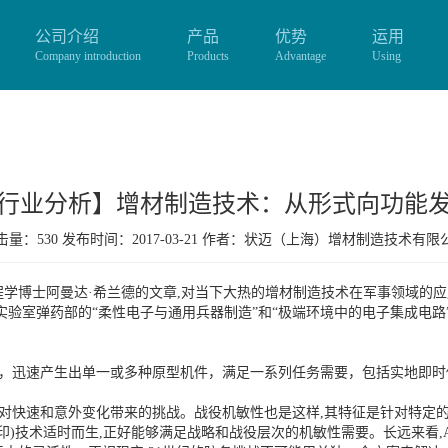
公司介绍
产品
优势
运用
Company introduction
Products
Advantage
Using
行业分析】增材制造技术：从形式向功能
量：530 发布时间：2017-03-21 作者：
状迈（上海）增材制造技术有限
学博士阿曼达·希兰德的文章,对当下大热的增材制造技术在军事领域的应
实验室弹药部的“柔性电子与通用兵器制造”和“极端环境中的电子集成电路
造，迅速产生出单一或多种原型机件，满足一系列任务需要，包括实地即时
应对快速和意外变化带来的挑战。战役机敏性也是这样,其特征是针对特定的
打印)技术适时而生,正好能够满足战略和战役层次的机敏性需要。长远来看