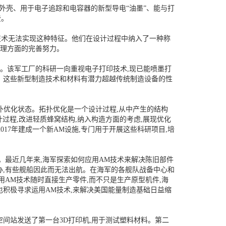
金属外壳、用于电子追踪和电容器的新型导电“油墨”、能与打
费。
技术无法实现这种特征。他们在设计过程中纳入了一种称
处理方面的完善努力。
置。该军工厂的科研一向重视电子打印技术,现已能喷墨打
。这些新型制造技术和材料有潜力超越传统制造设备的性
拓扑优化状态。拓扑优化是一个设计过程,从中产生的结构
计过程,改进轻质蜂窝结构,纳入构造方面的考虑,展现优化
17年建成一个新AM设施,专门用于开展这些科研项目,培
。最近几年来,海军探索如何应用AM技术来解决陈旧部件
办,有些舰船因此而无法出航。在海军的各舰队战备中心和
用AM技术随时直接生产零件,而不只是生产原型机件,海
也积极寻求运用AM技术,来解决美国能量制造基础日益缩
国际空间站发送了第一台3D打印机,用于测试塑料材料。第二