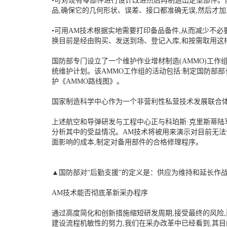
•可对现有零部件进行设计改进然后再制造出定型部件。
品,确保它的几何形状、误差、接口都准确无误,然后才加
•可用AM技术根据实地需要打印备品备件,从而减少不
换目前是经由购买、发送到场、登记入库,和按需取用这
国防部专门设立了一个维护作业增材制造(AMMO)工作
统维护计划。该AMMO工作组的活动包括:制定国防部部
护《AMMO路线图》。
国家制造科学中心作为一个非营利性私营技术发展联合体
上述航空和导弹研发与工程中心正与科珀斯·克里斯蒂陆
分析其中的受益情况。AM技术将被用来演示对目前无法
面影响的成本,制定对备用部件的合格修理程序。
▲国防部对“后勤支援”的定义是：供应为维持和延长作
AM技术能否彻底革新采办程序
通过高度简化和创新措施缩短研发周期,接受最终的风险
建设流程机敏性的努力,我们在采办改革中已经看到,其