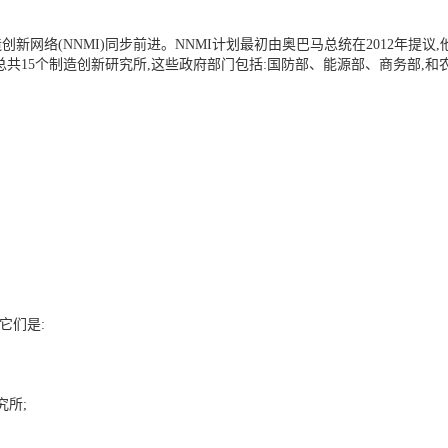
网络(NNMI)同步前进。NNMI计划最初由奥巴马总统在2012年提议,
立总共15个制造创新研究所,这些政府部门包括:国防部、能源部、商务部,和农
它们是:
究所;