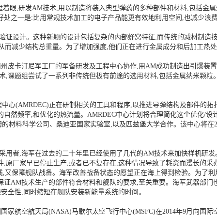
从全盘着眼,研发AM技术,用以制造将装入典型弹药的多种部件和材料,包括
好处之一是:比用常规技术加工的电子产品能更有效地利用空间,也减少浪
验证设计。这种新颖的设计包括复杂的内部蜂窝特征,而传统的减材制造
架,从而减少结构总重量。为了增加强度,他们正在进行金属成分和后加工热
泽西州皮卡汀尼军工厂的军备研发及工程中心协作,用AM成功制造出引爆装
术,课题组尝试了一系列非传统但极有前途的选用材料,包括金属纳米颗粒
心(AMRDEC)正在研制相关的工具和程序,以推进导弹结构及部件的
自然频率,和优化的热流量。AMRDEC中心计划将合理简化这个优化/设
材料科学公司、桑迪亚国家实验室,以及匹兹堡大学合作。该中心将在20
采用者,海军在过去的二十年里已经使用了几代的AM技术来加快样机研发
件,原厂家早已停止生产,或者已不复存在,这种情况导致了耗资而漫长的采
钱,又保障舰队战备。海军改善战备状态的愿望正在海上得到检验。为了利
保证AM技术生产的部件符合材料和舰队的要求,至关重要。海军武器部门
强安全性,同时缩短在舰队安装新能量系统的时间。
家航空航天局(NASA)马歇尔太空飞行中心(MSFC)在2014年9月向