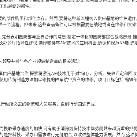
俄克拉荷马城空军后勤综合中心的克里斯蒂安·奥利维罗博士说:“在你即将
工出最终的部件。”
必要的部件购买和部件库存。然而,要将这种新流程纳入供应基地的维护运作
样一个流程。但未来,这些备品备件可以根据需要在战地或者在维修和大修
组,充分表明国防部与业界合作的意愿:制定一体化的国防部综合战略愿景,
长办公厅指导性建议,选择和排序AM技术的应用机会,协调和规范AM制造
,领导并参与各产业领域制造商的相关活动。
军供应基地合作,探索将激光AM技术用于对“储存、分析、失效评定和回收
使用传统制造方法加以修复的陆军航空资产的维修。项目目标包括:缩短部
战行动所必需的物流和人员服务，直到行动圆满完成
,而换取采办速度的加快,可有助于消除为保持技术优势而越来越沉重的担忧
目的是把科技、采办和需求进行无缝融合,以改进整体能力发展。然而,这