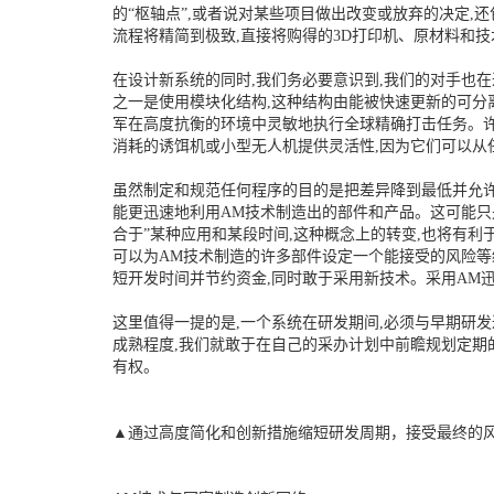
的“枢轴点”,或者说对某些项目做出改变或放弃的决定,
流程将精简到极致,直接将购得的3D打印机、原材料和
在设计新系统的同时,我们务必要意识到,我们的对手也在
之一是使用模块化结构,这种结构由能被快速更新的可分
军在高度抗衡的环境中灵敏地执行全球精确打击任务。
消耗的诱饵机或小型无人机提供灵活性,因为它们可以从
虽然制定和规范任何程序的目的是把差异降到最低并允许
能更迅速地利用AM技术制造出的部件和产品。这可能只是一
合于”某种应用和某段时间,这种概念上的转变,也将有利
可以为AM技术制造的许多部件设定一个能接受的风险等
短开发时间并节约资金,同时敢于采用新技术。采用AM
这里值得一提的是,一个系统在研发期间,必须与早期研
成熟程度,我们就敢于在自己的采办计划中前瞻规划定期
有权。
▲通过高度简化和创新措施缩短研发周期，接受最终的