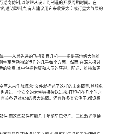
程进行逆向仿制,以缩短从设计到制造的开发周期时间。在
件的透明塑料片,有人建议用它来收集太空或行星大气层的
系统——从最先进的飞机到直升机——提供基地级大修维
到空军后勤物流运作的几乎每个方面。然而,在深入探讨
适的物资,其中包括物资和人员的获得、配送、维持和更
空军未来作战概念”文件就描述了这样的未来情景,其想象
料也通过一个安全的太空链接传送过来,打印机在几小时之
有关各界对AM的极大热情。还有许多其它例子,都设想
换部件,而这些部件可能几十年前早已停产。三维激光测绘