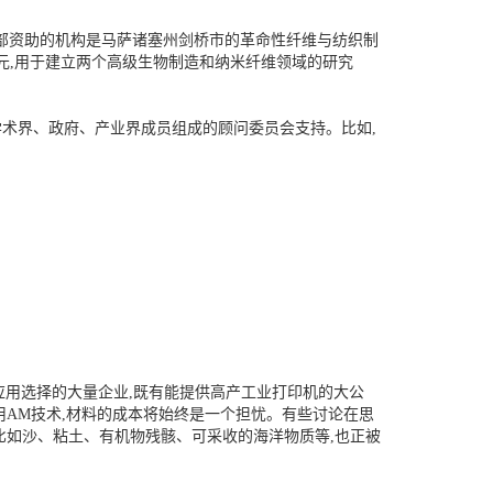
由国防部资助的机构是马萨诸塞州剑桥市的革命性纤维与纺织制
万美元,用于建立两个高级生物制造和纳米纤维领域的研究
学术界、政府、产业界成员组成的顾问委员会支持。比如,
应用选择的大量企业,既有能提供高产工业打印机的大公
用AM技术,材料的成本将始终是一个担忧。有些讨论在思
比如沙、粘土、有机物残骸、可采收的海洋物质等,也正被