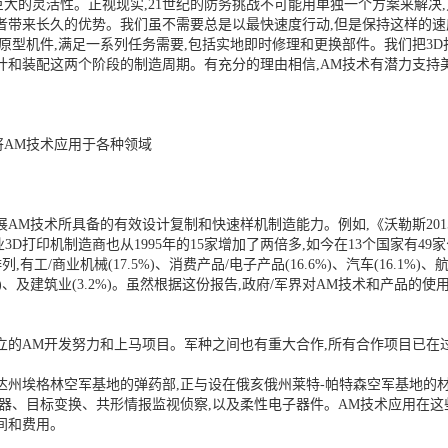
巨大的灵活性。正视现实,21世纪的防务挑战不可能用单独一个方案来解
者带来长久的优势。我们虽不需要总是以最快速度行动,但是保持这样的速
种原型机件,满足一系列任务需要,包括实地即时修理和更换部件。我们把3
计和装配这两个阶段的制造周期。有充分的理由相信,AM技术有潜力支持
AM技术应用于各种领域
M技术所具备的有效设计复制和快速样机制造能力。例如,《沃勒斯2015年
业3D打印机制造商也从1995年的15家增加了两倍多,如今在13个国家有49家公
业机械(17.5%)、消费产品/电子产品(16.6%)、汽车(16.1%)、航空航天
9%)、及建筑业(3.2%)。虽然根据这份报告,政府/军界对AM技术和产品的使
立的AM开发努力和上马项目。军种之间也有重大合作,所有合作项目已在
达州埃格林空军基地的弹药部,正与设在俄亥俄州莱特-帕特森空军基地的
武器、目标变换、共形情报监视侦察,以及柔性电子器件。AM技术应用在这
间和费用。