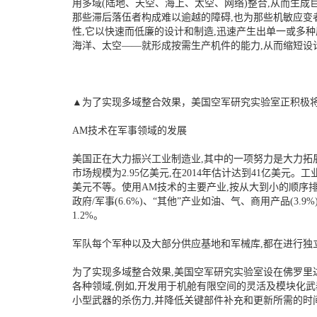
用多域(陆地、天空、海上、太空、网络)整合,从而生成
那些滞后落伍者构成难以逾越的障碍,也为那些机敏应变
性,它以快速而低廉的设计和制造,迅速产生出单一或多
海洋、太空——就形成按需生产机件的能力,从而缩短设
▲为了实现多域整合效果，美国空军研究实验室正积极将
AM技术在军事领域的发展
美国正在大力振兴工业制造业,其中的一项努力是大力拓展A
市场规模为2.95亿美元,在2014年估计达到41亿美元。工
美元不等。使用AM技术的主要产业,按从大到小的顺序排列,有工/商
政府/军事(6.6%)、“其他”产业如油、气、商用产品(3.
1.2%。
军队每个军种以及大部分供应基地和军械库,都在进行独
为了实现多域整合效果,美国空军研究实验室设在佛罗里
各种领域,例如,开发用于机舱有限空间的灵活及模块化
小型武器的杀伤力,并降低关键部件补充和更新所需的时