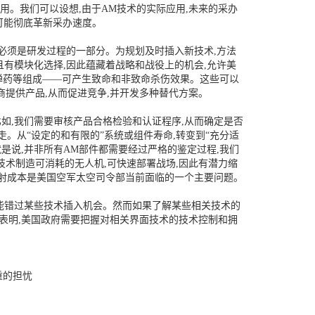
用。我们可以设想,由于AM技术的实际应用,未来的采办
可能彻底革新采办速度。
策必须是研发过程的一部分。为规划及时插入新技术,方法
有模块化选择,因此蕴藏着战略和战役上的机会,允许美
弹药等组成——可产生致命和非致命杀伤效果。这些可以
提供产品,从而促进竞争,并开发多种替代方案。
如,我们需要审核产品合格检验和认证程序,从而确定是否
走。从“设定的和有限的”系统或组件寿命,转变到“充分适
是说,并非所有AM部件都需要经过严格的鉴定过程,我们
技术制造可消耗的无人机,可快速部署战场,因此有潜力缩
发射成本是美国空军太空司令部当前面临的一个主要问题。
可能错过某些技术插入机会。然而如果了解某些相关技术的
表明,美国政府需要把握对相关界面技术的技术控制和拥
重的担忧