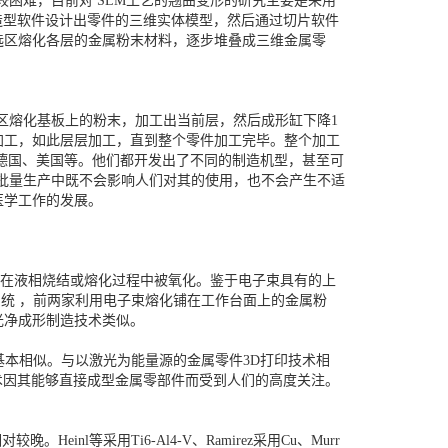
困难，目前对 SLM工艺的翘曲变形的研究主要是采用
等三维造型软件设计出零件的三维实体模型，然后通过切片软件
选区熔化各层的金属粉末材料，逐步堆叠成三维金属零
选区熔化基板上的粉末，加工出当前层，然后成形缸下降1
加工，如此层层加工，直到整个零件加工完毕。整个加工
德国、美国等。他们都开发出了不同的制造机型，甚至可
冠的批量生产中既不会影响人们对其的使用，也不会产生不适
医学工作的发展。
末在液相烧结或熔化过程中被氧化。鉴于电子束具有的上
制造系统 ，前两家利用电子束熔化铺在工作台面上的金属粉
光净成形制造技术类似。
上基本相似。与以激光为能量源的金属零件3D打印技术相
技术因其能够直接成型金属零部件而受到人们的高度关注。
inl等采用Ti6-Al4-V、Ramirez采用Cu、Murr