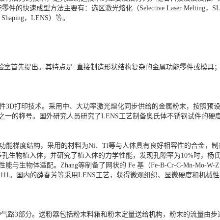
法主要有：选区激光熔化（Selective Laser Melting，SLM）、电子
t Shaping，LENS）等。
国家实验室首先提出。其特点是: 直接制造形状结构复杂的金属功能零件或模
件3D打印技术。采用中、大功率激光熔化同步供给的金属粉末，按照预设
术”之一的称号。国外研究人员研究了LENS工艺制备奥氏体不锈钢试件的
功能梯度结构，采用的材料为Ni、Ti等与人体具有良好相容性的合金，制备
Mo合金制备了多孔生物植入体，并研究了植入体的力学性能，发现孔隙率为10%时，
生物体适配。Zhang等制备了网状的 Fe 基（Fe-B-Cr-C-Mn-Mo
金GTD-111。国内的薛春芳等采用LENS工艺，获得微观组织、显微硬度和
保护气路3部分。送粉器包括粉末料箱和粉末定量送给机构，粉末的流量由