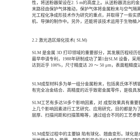
性，将送粉器架设在2. 5 m的高度上。从送粉器流
末路径由保护气体推动，保护气体将金属粉末与空气隔离
光工程化净成形技术作为研究的重点，并取得了一些实
机、导弹的制作中。另外，还能将该技术运用于生物植入
2.2 激光选区熔化技术( SLM)
SLM 是金属 3D 打印领域的重要部分，其发展历程
最早申请专利，1988年研制成功了第1台SLM 设备，
达到近乎 100%，尺寸精度达 20 ～ 50 μm，表面粗
SLM成型材料多为单一组分金属粉末，包括奥氏体不锈
有完全冶金结合、高精度的近乎致密金属零件，是极具
SLM工艺有多达50多个影响因素，对 成型效果具有
上几个影响因素进行工艺研究、应用研究，目的都是为
层厚、扫描间距和扫描策略等，通过组合不同的工艺参数
SLM成型过程中的主要缺 陷有球化、翘曲变形。球化