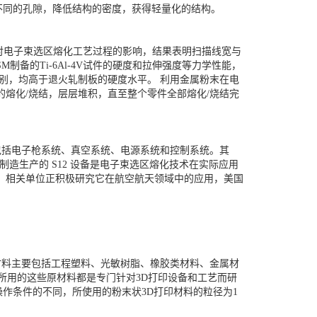
大小不同的孔隙，降低结构的密度，获得轻量化的结构。
参数对电子束选区熔化工艺过程的影响，结果表明扫描线宽与
备的Ti-6Al-4V试件的硬度和拉伸强度等力学性能，
差别，均高于退火轧制板的硬度水平。 利用金属粉末在电
熔化/烧结，层层堆积，直至整个零件全部熔化/烧结完
应包括电子枪系统、真空系统、电源系统和控制系统。其
制造生产的 S12 设备是电子束选区熔化技术在实际应用
用，相关单位正积极研究它在航空航天领域中的应用，美国
印材料主要包括工程塑料、光敏树脂、橡胶类材料、金属材
所用的这些原材料都是专门针对3D打印设备和工艺而研
作条件的不同，所使用的粉末状3D打印材料的粒径为1