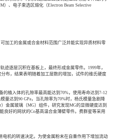
束选区熔化（Electron Beam Selective
具；可加工的金属或合金材料范围广泛并能实现异质材料零
轨迹逐层沉积在基板上，最终形成金属零件。1999年，
硬度分布，结果表明随着加工层数的增加，试件的维氏硬度
的植入体的孔隙率最高能达到70%，使用寿命达到7-12
杨氏模量达到90 GPa，当孔隙率为70%时，杨氏模量急剧降
-W-Zr）金属玻璃（MG）组件，研究发现MG的显微硬度达到
机械性能良好的网状的Co基高温合金薄壁零件。费群星等采用
步进电机的转速决定。为使金属粉末在自重作用下增加流动