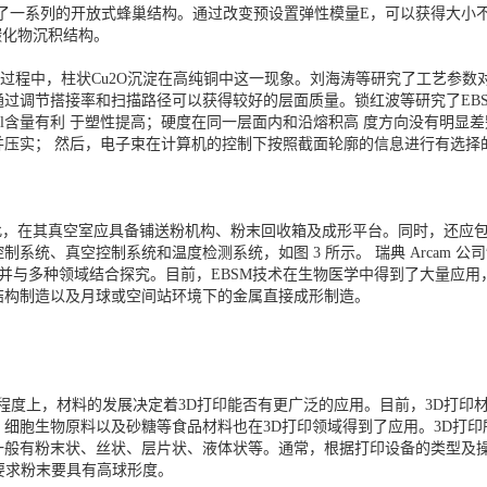
TiAl制备了一系列的开放式蜂巢结构。通过改变预设置弹性模量E，可以获得
状碳化物沉积结构。
现在制备过程中，柱状Cu2O沉淀在高纯铜中这一现象。刘海涛等研究了工艺
调节搭接率和扫描路径可以获得较好的层面质量。锁红波等研究了EBSM制
Al含量有利 于塑性提高；硬度在同一层面内和沿熔积高 度方向没有明显
压实； 然后，电子束在计算机的控制下按照截面轮廓的信息进行有选择的
骤，因此，在其真空室应具备铺送粉机构、粉末回收箱及成形平台。同时，还
统、真空控制系统和温度检测系统，如图 3 所示。 瑞典 Arcam 公司
术，并与多种领域结合探究。目前，EBSM技术在生物医学中得到了大量应
结构制造以及月球或空间站环境下的金属直接成形制造。
种程度上，材料的发展决定着3D打印能否有更广泛的应用。目前，3D打
细胞生物原料以及砂糖等食品材料也在3D打印领域得到了应用。3D打印
般有粉末状、丝状、层片状、液体状等。通常，根据打印设备的类型及操
要求粉末要具有高球形度。