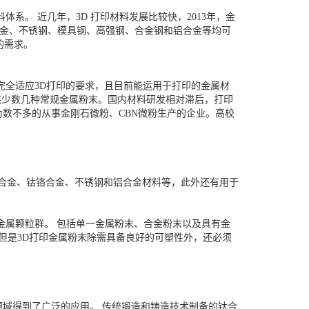
系。 近几年，3D 打印材料发展比较快，2013年，金
高温合金、不锈钢、模具钢、高强钢、合金钢和铝合金等均可
的需求。
完全适应3D打印的要求，且目前能运用于打印的金属材
只能提供少数几种常规金属粉末。国内材料研发相对滞后，打印
数不多的从事金刚石微粉、CBN微粉生产的企业。高校
钛合金、钴铬合金、不锈钢和铝合金材料等，此外还有用于
m 的金属颗粒群。 包括单一金属粉末、合金粉末以及具有金
但是3D打印金属粉末除需具备良好的可塑性外，还必须
域得到了广泛的应用。 传统锻造和铸造技术制备的钛合