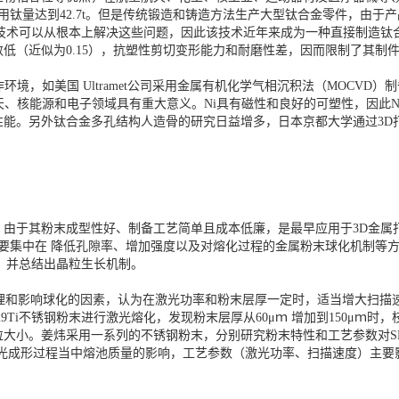
用钛量达到42.7t。但是传统锻造和铸造方法生产大型钛合金零件，由
技术可以从根本上解决这些问题，因此该技术近年来成为一种直接制造钛合
低（近似为0.15），抗塑性剪切变形能力和耐磨性差，因而限制了其制
境，如美国 Ultramet公司采用金属有机化学气相沉积法（MOCVD）
空航天、核能源和电子领域具有重大意义。Ni具有磁性和良好的可塑性，因此
能。另外钛合金多孔结构人造骨的研究日益增多，日本京都大学通过3D
，由于其粉末成型性好、制备工艺简单且成本低廉，是最早应用于3D金属
要集中在 降低孔隙率、增加强度以及对熔化过程的金属粉末球化机制等方面
式，并总结出晶粒生长机制。
机理和影响球化的因素，认为在激光功率和粉末层厚一定时，适当增大扫描
9Ti不锈钢粉末进行激光熔化，发现粉末层厚从60μｍ 增加到150μｍ时，枝晶
粒大小。姜炜采用一系列的不锈钢粉末，分别研究粉末特性和工艺参数对S
激光成形过程当中熔池质量的影响，工艺参数（激光功率、扫描速度）主要影