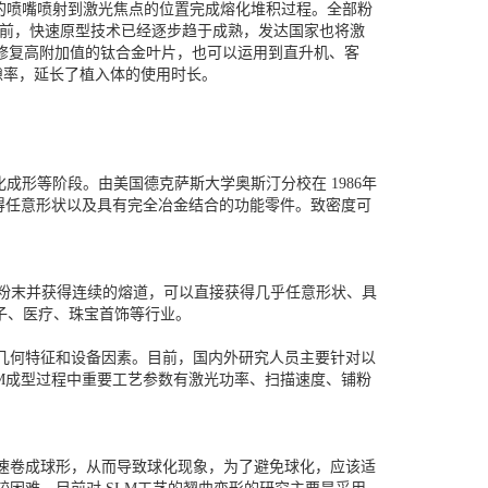
头的喷嘴喷射到激光焦点的位置完成熔化堆积过程。全部粉
目前，快速原型技术已经逐步趋于成熟，发达国家也将激
修复高附加值的钛合金叶片，也可以运用到直升机、客
隙率，延长了植入体的使用时长。
成形等阶段。由美国德克萨斯大学奥斯汀分校在 1986年
直接获得任意形状以及具有完全冶金结合的功能零件。致密度可
属粉末并获得连续的熔道，可以直接获得几乎任意形状、具
子、医疗、珠宝首饰等行业。
型几何特征和设备因素。目前，国内外研究人员主要针对以
M成型过程中重要工艺参数有激光功率、扫描速度、铺粉
迅速卷成球形，从而导致球化现象，为了避免球化，应该适