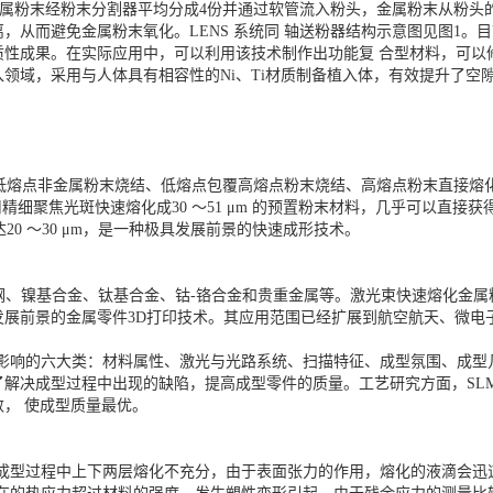
出的金属粉末经粉末分割器平均分成4份并通过软管流入粉头，金属粉末从粉
，从而避免金属粉末氧化。LENS 系统同 轴送粉器结构示意图见图1。
质性成果。在实际应用中，可以利用该技术制作出功能复 合型材料，可以
领域，采用与人体具有相容性的Ni、Ti材质制备植入体，有效提升了空
经历低熔点非金属粉末烧结、低熔点包覆高熔点粉末烧结、高熔点粉末直接熔化
采用精细聚焦光斑快速熔化成30 ～51 μm 的预置粉末材料，几乎可以
糙度达20 ～30 μm，是一种极具发展前景的快速成形技术。
钢、镍基合金、钛基合金、钴-铬合金和贵重金属等。激光束快速熔化金
发展前景的金属零件3D打印技术。其应用范围已经扩展到航空航天、微电
重要影响的六大类：材料属性、激光与光路系统、扫描特征、成型氛围、成
了解决成型过程中出现的缺陷，提高成型零件的质量。工艺研究方面，SL
， 使成型质量最优。
是成型过程中上下两层熔化不充分，由于表面张力的作用，熔化的液滴会