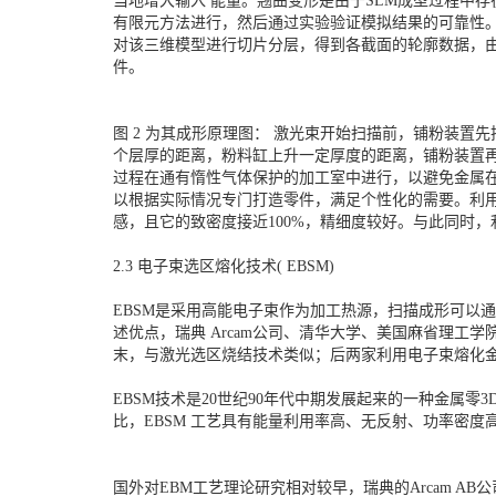
当地增大输入 能量。翘曲变形是由于SLM成型过程中
有限元方法进行，然后通过实验验证模拟结果的可靠性。SL
对该三维模型进行切片分层，得到各截面的轮廓数据，
件。
图 2 为其成形原理图： 激光束开始扫描前，铺粉装
个层厚的距离，粉料缸上升一定厚度的距离，铺粉装置
过程在通有惰性气体保护的加工室中进行，以避免金属
以根据实际情况专门打造零件，满足个性化的需要。利用E
感，且它的致密度接近100%，精细度较好。与此同时，
2.3 电子束选区熔化技术( EBSM)
EBSM是采用高能电子束作为加工热源，扫描成形可以
述优点，瑞典 Arcam公司、清华大学、美国麻省理工学院
末，与激光选区烧结技术类似；后两家利用电子束熔化
EBSM技术是20世纪90年代中期发展起来的一种金属零
比，EBSM 工艺具有能量利用率高、无反射、功率密
国外对EBM工艺理论研究相对较早，瑞典的Arcam AB公司研发