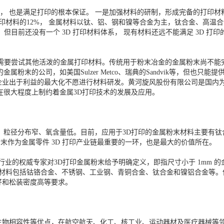
， 也是满足打印的根本保证。 一是加强材料的研制，形成完备的打印材料体
 3D打印材料的12%， 金属材料以钛、铝、钢和镍等合金为主，钛合金、
目前还没有一个 3D 打印材料体系， 现有材料还远不能满足 3D 打印
需要尝试其他活泼的金属打印材料。传统用于粉末冶金的金属粉末尚不能
粉末的公司，如美国Sulzer Metco、瑞典的Sandvik等，但也
业出于利益的最大化不愿进行材料研发。黄河旋风股份有限公司是国内为
在很大程度上制约着金属3D打印技术的发展及应用。
、粒径分布窄、氧含量低。目前，应用于3D打印的金属粉末材料主要有
粉末作为金属零件 3D 打印产业链最重要的一环，也是最大的价值所在。
D 打印行业的权威专家对3D打印金属粉末给予明确定义，即指尺寸小于 1m
末材料包括钴铬合金、不锈钢、工业钢、青铜合金、钛合金和镍铝合金等。
好和松装密度高等要求。
生物相容性等优点，在航空航天、化工、核工业、运动器材及医疗器械等领