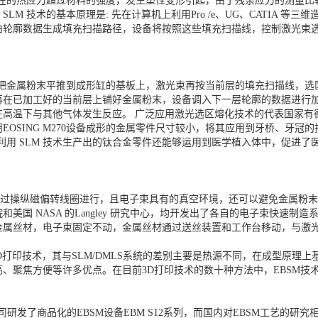
存在的热应力超过材料的强度，发生塑性变形引起，由于残余应力的测量比较
M 技术的基本原理是: 先在计算机上利用Pro /e、UG、CATIA 
由轮廓数据生成填充扫描路径，设备将按照这些填充扫描线，控制激光束
置先把金属粉末平推到成形缸的基板上，激光束再按当前层的填充扫描线，
再在已加工好的当前层上铺好金属粉末，设备调入下一层轮廓的数据进行
在高温下与其他气体发生反应。 广泛应用激光选区熔化技术的代表国家有
OSING M270设备成形的金属零件尺寸较小，将其应用到牙桥、牙
利用 SLM 技术生产出的钛合金零件还能够运用到医学植入体中，促进了
通过操纵磁偏转线圈进行，且电子束具有的真空环境，还可以避免金属粉
和美国 NASA 的Langley 研究中心，均开发出了各自的电子束快速
金属丝材，电子束固定不动，金属丝材通过送丝装置和工作台移动，与激
3D打印技术，其与SLM/DMLS系统的差别主要是热源不同，在成型原理
度高、聚焦方便等许多优点。在目前3D打印技术的数十种方法中，EBSM
了商品化的EBSM设备EBM S12系列，而国内对EBSM工艺的研究相对较晚。He