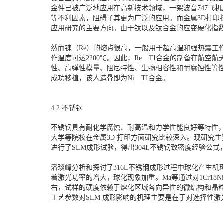
金件已被广泛地应用在高新技术领域，一架波音747飞机
等不利因素，阻碍了其更为广泛的应用。而金属3D打印
应用研究的主要方向。由于钛以及钛合金的应变硬化指数
然而铼（Re）的熔点很高，一般用于超高温和强热震工作环
作温度可达2200℃。因此，Re－TI合金的制备在航
性、高弹性模量、阻尼特性、生物相容性和耐腐蚀性等性
成功移植，该人造骨即为Ni－TI合金。
4.2 不锈钢
不锈钢具有耐化学腐蚀、耐高温和力学性能良好等特性
大学等院校在金属3D 打印方面研究比较深入。现研究主
进行了SLM成形试验，得出304L不锈钢致密度经验公
潘琰峰分析和探讨了316L不锈钢成形过程中球化产生
着激光功率的增大，球化现象加重。Ma等通过对1Cr18Ni
右，试样的硬度依赖于熔化区域各向异性的微结构和晶
工艺参数对SLM 成形影响的机理主要是在于对选择性