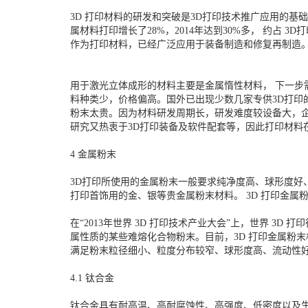
3D 打印材料的研发和突破是3D打印技术推广应用的基础
属材料打印增长了28%，2014年达到30%多， 约占
作为打印材料，已经广泛应用于装备制造和修复再制造。 但
用于激光立体成形的材料主要是金属惰性材料， 下一步
料种类少，价格偏高。国外已出现少数几家专供3D打印的金属
粉末太贵。因为材料研发周期长，研发难度较设备大，企
研究又热衷于3D打印装备及软件配套等，因此打印材料
4 金属粉末
3D打印所使用的金属粉末一般要求纯净度高、球形度好
打印首饰用的金、银等贵金属粉末材料。 3D 打印金属
在“2013年世界 3D 打印技术产业大会”上，世界 3
属性质的某些难熔化合物粉末。目前，3D 打印金属粉
满足粉末粒径细小、粒度分布较窄、球形度高、流动性
4.1 钛合金
钛合金具有耐高温、高耐腐蚀性、高强度、低密度以及