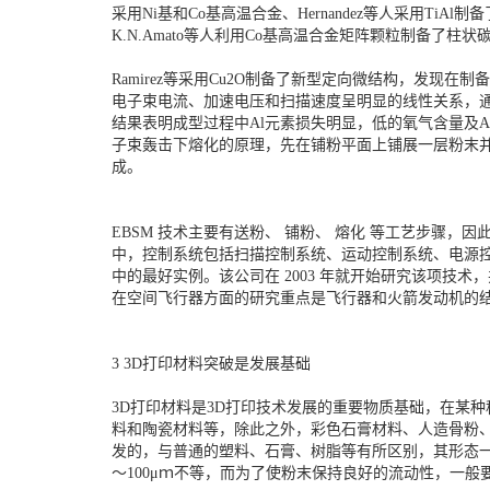
采用Ni基和Co基高温合金、Hernandez等人采用
K.N.Amato等人利用Co基高温合金矩阵颗粒制备了柱
Ramirez等采用Cu2O制备了新型定向微结构，发
电子束电流、加速电压和扫描速度呈明显的线性关系，通过
结果表明成型过程中Al元素损失明显，低的氧气含量及
子束轰击下熔化的原理，先在铺粉平面上铺展一层粉末并
成。
EBSM 技术主要有送粉、 铺粉、 熔化 等工艺步
中，控制系统包括扫描控制系统、运动控制系统、电源控制系
中的最好实例。该公司在 2003 年就开始研究该项技
在空间飞行器方面的研究重点是飞行器和火箭发动机的
3 3D打印材料突破是发展基础
3D打印材料是3D打印技术发展的重要物质基础，在某
料和陶瓷材料等，除此之外，彩色石膏材料、人造骨粉、
发的，与普通的塑料、石膏、树脂等有所区别，其形态一
～100μｍ不等，而为了使粉末保持良好的流动性，一般