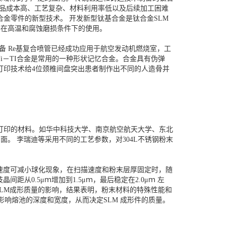
于产品成本高、工艺复杂、材料利用率低以及后续加工困难
金零件的新型技术。 开发新型钛基合金是钛合金SLM
件在高温和腐蚀磨损条件下的使用。
制备 Re基复合喷管已经成功应用于航空发动机燃烧室，工
Ni－TI合金是常用的一种形状记忆合金。合金具有伪弹
打印技术给4位颈椎间盘突出患者制作出不同的人造骨并
打印的材料。如华中科技大学、南京航空航天大学、东北
。 李瑞迪等采用不同的工艺参数，对304L不锈钢粉末
速度可减小球化现象，在扫描速度和粉末层厚固定时，随
间距从0.5μｍ增加到1.5μｍ，最后稳定在2.0μｍ 左
LM成形质量的影响，结果表明，粉末材料的特殊性能和
响熔池的深度和宽度，从而决定SLM 成形件的质量。