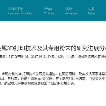
公司介绍
产品
优势
运用
Company introduction
Products
Advantage
Using
金属3D打印技术及其专用粉末的研究进展分
量：547 发布时间：2017-03-21 作者：
状迈（上海）增材制造技术有限
，金属材料的3D打印技术发展尤其迅速。在国防领域，欧美发达国家非常
具、自行车，还能打印出gun等武器，甚至能够打印出汽车、飞机等大型
障、航空航天等更多的领域展现出了强劲的发展势头。