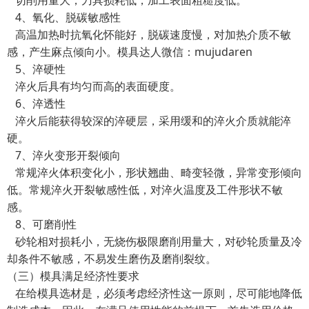
切削用量大，刀具损耗低，加工表面粗糙度低。
4、氧化、脱碳敏感性
高温加热时抗氧化怀能好，脱碳速度慢，对加热介质不敏
感，产生麻点倾向小。模具达人微信：mujudaren
5、淬硬性
淬火后具有均匀而高的表面硬度。
6、淬透性
淬火后能获得较深的淬硬层，采用缓和的淬火介质就能淬
硬。
7、淬火变形开裂倾向
常规淬火体积变化小，形状翘曲、畸变轻微，异常变形倾向
低。常规淬火开裂敏感性低，对淬火温度及工件形状不敏
感。
8、可磨削性
砂轮相对损耗小，无烧伤极限磨削用量大，对砂轮质量及冷
却条件不敏感，不易发生磨伤及磨削裂纹。
（三）模具满足经济性要求
在给模具选材是，必须考虑经济性这一原则，尽可能地降低