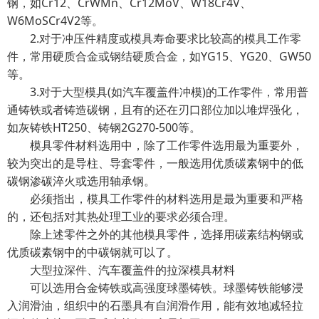
钢，如Cr12、CrWMn、Cr12MoV、W18Cr4V、
W6MoSCr4V2等。
2.对于冲压件精度或模具寿命要求比较高的模具工作零
件，常用硬质合金或钢结硬质合金，如YG15、YG20、GW50
等。
3.对于大型模具(如汽车覆盖件冲模)的工作零件，常用普
通铸铁或者铸造碳钢，且有的还在刃口部位加以堆焊强化，
如灰铸铁HT250、铸钢2G270-500等。
模具零件材料选用中，除了工作零件选用最为重要外，
较为突出的是导柱、导套零件，一般选用优质碳素钢中的低
碳钢渗碳淬火或选用轴承钢。
必须指出，模具工作零件的材料选用是最为重要和严格
的，还包括对其热处理工业的要求必须合理。
除上述零件之外的其他模具零件，选择用碳素结构钢或
优质碳素钢中的中碳钢就可以了。
大型拉深件、汽车覆盖件的拉深模具材料
可以选用合金铸铁或高强度球墨铸铁。球墨铸铁能够浸
入润滑油，组织中的石墨具有自润滑作用，能有效地减轻拉