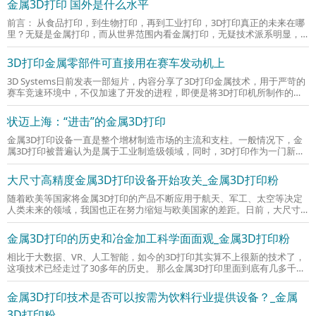
金属3D打印 国外是什么水平
前言： 从食品打印，到生物打印，再到工业打印，3D打印真正的未来在哪
里？无疑是金属打印，而从世界范围内看金属打印，无疑技术派系明显，
可谓是一个国家制造业的大生态圈影响
3D打印金属零部件可直接用在赛车发动机上
3D Systems日前发表一部短片，内容分享了3D打印金属技术，用于严苛的
赛车竞速环境中，不仅加速了开发的进程，即便是将3D打印机所制作的零
件，直接用于全速奔驰的赛车上，也丝毫没
状迈上海：“进击”的金属3D打印
金属3D打印设备一直是整个增材制造市场的主流和支柱。一般情况下，金
属3D打印被普遍认为是属于工业制造级领域，同时，3D打印作为一门新技
术，也代表着未来制造产业的前进方向，
大尺寸高精度金属3D打印设备开始攻关_金属3D打印粉
随着欧美等国家将金属3D打印的产品不断应用于航天、军工、太空等决定
人类未来的领域，我国也正在努力缩短与欧美国家的差距。日前，大尺寸
粉末床选区激光熔化增材制造工艺与装
金属3D打印的历史和冶金加工科学面面观_金属3D打印粉
相比于大数据、VR、人工智能，如今的3D打印其实算不上很新的技术了，
这项技术已经走过了30多年的历史。 那么金属3D打印里面到底有几多千
秋？不同的金属3D打印技术又在打印材料和
金属3D打印技术是否可以按需为饮料行业提供设备？_金属
3D打印粉