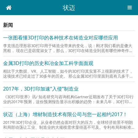
状迈
新闻
一张图看懂3D打印的各种技术在铸造业对应哪些应用
李克强总理形容3D打印用于铸造业带来的变化，说：刚才我们看的是傻大
黑粗， 现在已是窈窕淑女了，那么，3D打印在铸造业到底有哪些神奇作
用？ 除上述图中所示的，3D打印还用于铸
金属3D打印的历史和冶金加工科学面面观
相比于大数据、VR、人工智能，如今的3D打印其实算不上很新的技术了，
这项技术已经走过了30多年的历史。 那么金属3D打印里面到底有几多千
秋？不同的金属3D打印技术又在打印材料和
2017年，3D打印加速“入侵”制造业
《3D打印世界》讯/ 知名研究与咨询机构Gartner近期发布了关于3D打印行
业的2017年预测，这份预测报告显示出积极的趋势：未来几年，3D打印将
在各大应用领域中获得持续发展与增长。 报
状迈（上海）增材制造技术有限公司与您一起相约2017！
2017年3D打印企业、从业者仍然会面对巨大的压力，全球经济前景不明朗
和局部动荡让工业、制造业的大规模需求显得遥不可及。专利布局和标准
化的进展，将为3D打印行业创造更适于发