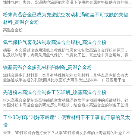
蚀性气体）失效。高温防护涂层能为高温下使用的金属材料提供有效的抗
氧化腐蚀防护，已广泛应用于航空航天
粉末高温合金已成为先进航空发动机涡轮盘不可或缺的关键
材料_高温合金粉
高温合金粉
氩气保护气雾化法制取高温合金焊粉_高温合金粉
摘要：本文通过论述用液氩全程保护气雾化法制取高温合金焊粉的原理，
以及试制结果，表明采用氩气保护、气雾化工艺、真空锭非真空熔炼、雾
化喷嘴改进、提高钢水温度等措施制取
铁基高温合金多孔材料的制备_高温合金粉
烧结金属多孔材料是一类具有特殊性能的功能材料，其特点是内部含有大
量连通或半连通的孔隙;因其比表面积大可作为过滤材料，广泛应用于冶金
机械、石油化工、能源环保、原子能等
先进粉末高温合金制备工艺详解_镍基高温合金粉
粉末高温合金是制造高性能航空发动机涡轮盘等转动部件的关键材料。针
对国外粉末高温合金的研究历史和现状，结合粉末高温合金的制备工艺流
程,重点对比分析了国内外不同粉末制备
工业3D打印“叫好不叫座”：便宜材料干不了事 能干事的又太
贵
未来，3D打印能否包打天下？从事3D打印研发多年的上海蓝铸的叶总并不