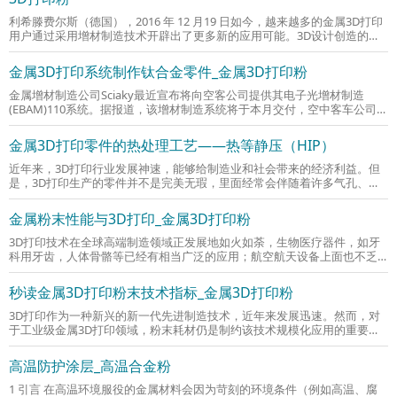
利希滕费尔斯（德国），2016 年 12 月19 日如今，越来越多的金属3D打印
用户通过采用增材制造技术开辟出了更多新的应用可能。3D设计创造的全
新产品解决方案为生产制造和物流理念带来
金属3D打印系统制作钛合金零件_金属3D打印粉
金属增材制造公司Sciaky最近宣布将向空客公司提供其电子光增材制造
(EBAM)110系统。据报道，该增材制造系统将于本月交付，空中客车公司会
将其用于制造大型钛结构件。欢迎登陆优制网
金属3D打印零件的热处理工艺——热等静压（HIP）
近年来，3D打印行业发展神速，能够给制造业和社会带来的经济利益。但
是，3D打印生产的零件并不是完美无瑕，里面经常会伴随着许多气孔、未
熔化等缺陷的存在。热等静压技术最突出
金属粉末性能与3D打印_金属3D打印粉
3D打印技术在全球高端制造领域正发展地如火如荼，生物医疗器件，如牙
科用牙齿，人体骨骼等已经有相当广泛的应用；航空航天设备上面也不乏
3D打印件，如发动机叶片等。可以说，
秒读金属3D打印粉末技术指标_金属3D打印粉
3D打印作为一种新兴的新一代先进制造技术，近年来发展迅速。然而，对
于工业级金属3D打印领域，粉末耗材仍是制约该技术规模化应用的重要因
素之一。目前，国内尚未制订出金属3D打
高温防护涂层_高温合金粉
1 引言 在高温环境服役的金属材料会因为苛刻的环境条件（例如高温、腐